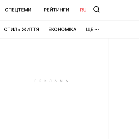
СПЕЦТЕМИ
РЕЙТИНГИ
RU
СТИЛЬ ЖИТТЯ
ЕКОНОМІКА
ЩЕ
ЛЬТУРА
ВІДЕОІГРИ
СПОРТ