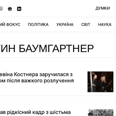
ДУМКИ
ИЙ ФОКУС
ПОЛІТИКА
УКРАЇНА
СВІТ
НАУКА
ДІДЖИТАЛ
АВТО
СВІТФАН
КУ
ИН БАУМГАРТНЕР
віна Костнера заручилася з
ом після важкого розлучення
ав рідкісний кадр з шістьма