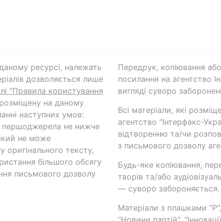
а даному ресурсі, належать
Передрук, копіювання або
ріалів дозволяється лише
посилання на агентство Ін
ілі "Правила користування
вигляді суворо заборонені
 розміщену на даному
Всі матеріали, які розміщ
анні наступних умов:
агентство "Інтерфакс-Укр
и першоджерела не нижче
відтворенню та/чи розпов
який не може
з письмового дозволу аге
у оригінального тексту,
ористання більшого обсягу
Будь-яке копіювання, пер
ння письмового дозволу
творів та/або аудіовізуал
— суворо забороняється.
Матеріали з плашками "Р",
"Новини партій", "Інноваці