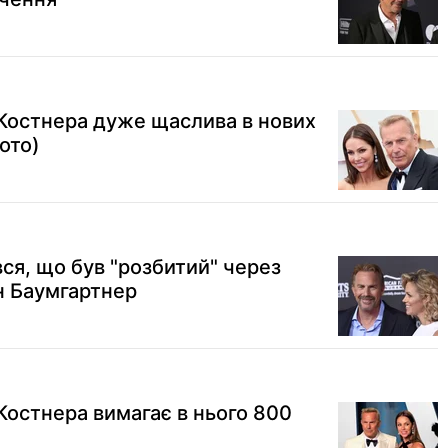
Костнера дуже щаслива в нових
ото)
вся, що був "розбитий" через
ін Баумгартнер
Костнера вимагає в нього 800