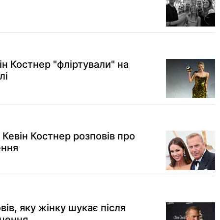
н Костнер "фліртували" на
лі
 Кевін Костнер розповів про
ення
вів, яку жінку шукає після
учення