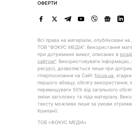
ОФЕРТИ
Всі права на матеріали, опубліковані н
ТОВ "ФОКУС МЕДІА". Використання мате
при дотриманні вимог, описаних в
розд
сайтом"
. Використовувати інформацію,
ресурсі, дозволяється лише при дотрим
гіперпосилання на Cайт
focus.ua
, згадк
першого абзацу, обсягу використання, 
перевищувати 50% від загального обсяг
зміни заголовку та ліда матеріалу. Вик
тексту можливе лише за умови отрима
Компанії.
ТОВ «ФОКУС МЕДІА»