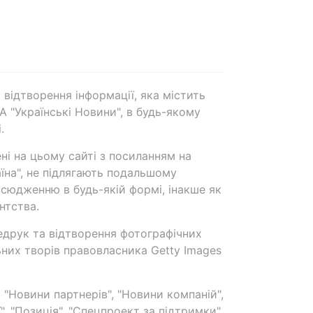
 відтворення інформації, яка містить
А "Українські Новини", в будь-якому
.
ені на цьому сайті з посиланням на
аїна", не підлягають подальшому
сюдженню в будь-якій формі, інакше як
нтства.
едрук та відтворення фотографічних
ьних творів правовласника Getty Images
 "Новини партнерів", "Новини компаній",
ї", "Позиція", "Спецпроект за підтримки"