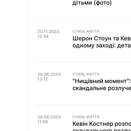
дітьми (фото)
20.11.2024
СТИЛЬ ЖИТТЯ
12:44
Шерон Стоун та Кеві
одному заході: дета
28.06.2024
СТИЛЬ ЖИТТЯ
13:12
"Нищівний момент":
скандальне розлуч
26.06.2024
СТИЛЬ ЖИТТЯ
11:06
Кевін Костнер розпо
скандального розл