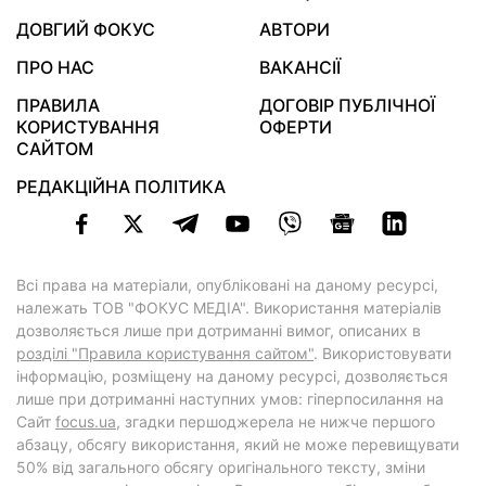
ДОВГИЙ ФОКУС
АВТОРИ
ПРО НАС
ВАКАНСІЇ
ПРАВИЛА
ДОГОВІР ПУБЛІЧНОЇ
КОРИСТУВАННЯ
ОФЕРТИ
САЙТОМ
РЕДАКЦІЙНА ПОЛІТИКА
Всі права на матеріали, опубліковані на даному ресурсі,
належать ТОВ "ФОКУС МЕДІА". Використання матеріалів
дозволяється лише при дотриманні вимог, описаних в
розділі "Правила користування сайтом"
. Використовувати
інформацію, розміщену на даному ресурсі, дозволяється
лише при дотриманні наступних умов: гіперпосилання на
Cайт
focus.ua
, згадки першоджерела не нижче першого
абзацу, обсягу використання, який не може перевищувати
50% від загального обсягу оригінального тексту, зміни