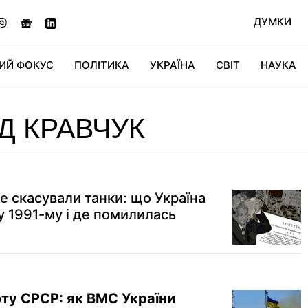
ДУМКИ
ИЙ ФОКУС
ПОЛІТИКА
УКРАЇНА
СВІТ
НАУКА
ДІДЖИТАЛ
АВТО
СВІТФАН
КУ
Д КРАВЧУК
е скасували танки: що Україна
у 1991-му і де помилилась
оту СРСР: як ВМС України