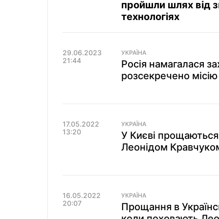
пройшли шлях від з
технологіях
29.06.2023
УКРАЇНА
21:44
Росія намагалася за
розсекречено місію
17.05.2022
УКРАЇНА
13:20
У Києві прощаються
Леонідом Кравчуком
16.05.2022
УКРАЇНА
20:07
Прощання в Українсь
коли поховають Лео