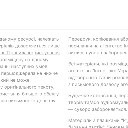
а даному ресурсі, належать
Передрук, копіювання або
ріалів дозволяється лише
посилання на агентство Ін
ілі "Правила користування
вигляді суворо заборонені
 розміщену на даному
Всі матеріали, які розміщ
анні наступних умов:
агентство "Інтерфакс-Укр
и першоджерела не нижче
відтворенню та/чи розпов
який не може
з письмового дозволу аге
у оригінального тексту,
ористання більшого обсягу
Будь-яке копіювання, пер
ння письмового дозволу
творів та/або аудіовізуал
— суворо забороняється.
Матеріали з плашками "Р",
"Новини партій", "Інноваці