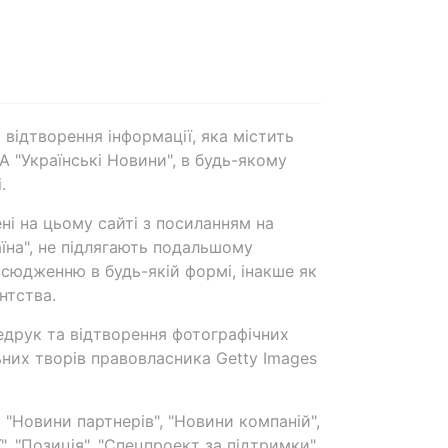
 відтворення інформації, яка містить
А "Українські Новини", в будь-якому
.
ені на цьому сайті з посиланням на
аїна", не підлягають подальшому
сюдженню в будь-якій формі, інакше як
нтства.
едрук та відтворення фотографічних
ьних творів правовласника Getty Images
 "Новини партнерів", "Новини компаній",
ї", "Позиція", "Спецпроект за підтримки"