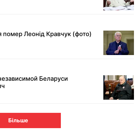
я помер Леонід Кравчук (фото)
независимой Беларуси
ич
Більше