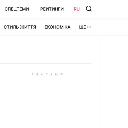
СПЕЦТЕМИ
РЕЙТИНГИ
RU
СТИЛЬ ЖИТТЯ
ЕКОНОМІКА
ЩЕ
ЛЬТУРА
ВІДЕОІГРИ
СПОРТ