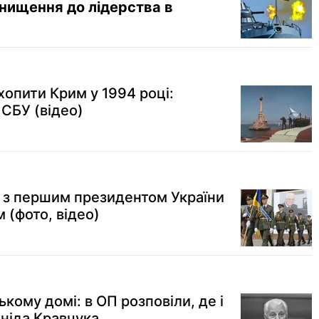
нищення до лідерства в
хопити Крим у 1994 році:
 СБУ (відео)
 з першим президентом України
 (фото, відео)
кому домі: в ОП розповіли, де і
ніда Кравчука