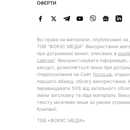
ОФЕРТИ
Всі права на матеріали, опубліковані н
ТОВ "ФОКУС МЕДІА". Використання мате
при дотриманні вимог, описаних в
розд
сайтом"
. Використовувати інформацію,
ресурсі, дозволяється лише при дотрим
гіперпосилання на Cайт
focus.ua
, згадк
першого абзацу, обсягу використання, 
перевищувати 50% від загального обсяг
зміни заголовку та ліда матеріалу. Вик
тексту можливе лише за умови отрима
Компанії.
ТОВ «ФОКУС МЕДІА»