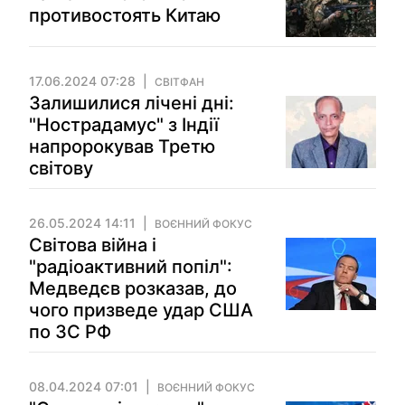
противостоять Китаю
17.06.2024 07:28
СВІТФАН
Залишилися лічені дні:
"Нострадамус" з Індії
напророкував Третю
світову
26.05.2024 14:11
ВОЄННИЙ ФОКУС
Світова війна і
"радіоактивний попіл":
Медведєв розказав, до
чого призведе удар США
по ЗС РФ
08.04.2024 07:01
ВОЄННИЙ ФОКУС