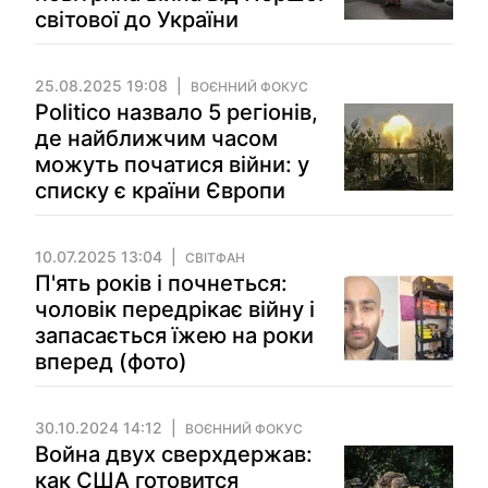
світової до України
25.08.2025 19:08
ВОЄННИЙ ФОКУС
Politico назвало 5 регіонів,
де найближчим часом
можуть початися війни: у
списку є країни Європи
10.07.2025 13:04
СВІТФАН
П'ять років і почнеться:
чоловік передрікає війну і
запасається їжею на роки
вперед (фото)
30.10.2024 14:12
ВОЄННИЙ ФОКУС
Война двух сверхдержав:
как США готовится