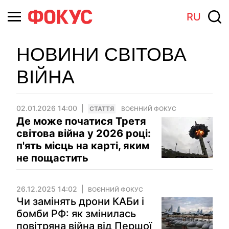
RU
НОВИНИ СВІТОВА
ВІЙНА
02.01.2026 14:00
СТАТТЯ
ВОЄННИЙ ФОКУС
Де може початися Третя
світова війна у 2026 році:
п'ять місць на карті, яким
не пощастить
26.12.2025 14:02
ВОЄННИЙ ФОКУС
Чи замінять дрони КАБи і
бомби РФ: як змінилась
повітряна війна від Першої