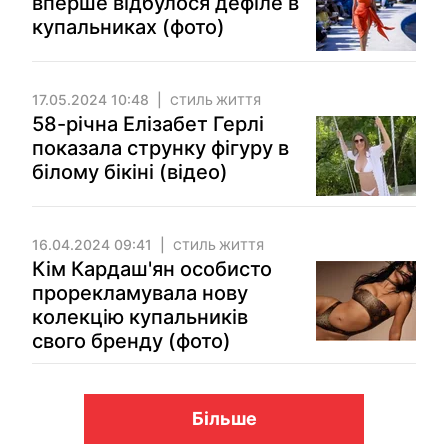
вперше відбулося дефіле в
купальниках (фото)
17.05.2024 10:48
СТИЛЬ ЖИТТЯ
58-річна Елізабет Герлі
показала струнку фігуру в
білому бікіні (відео)
16.04.2024 09:41
СТИЛЬ ЖИТТЯ
Кім Кардаш'ян особисто
прорекламувала нову
колекцію купальників
свого бренду (фото)
Більше