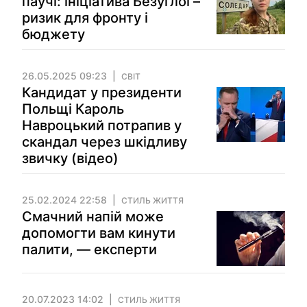
паучі: ініціатива Безуглої –
ризик для фронту і
бюджету
26.05.2025 09:23
СВІТ
Кандидат у президенти
Польщі Кароль
Навроцький потрапив у
скандал через шкідливу
звичку (відео)
25.02.2024 22:58
СТИЛЬ ЖИТТЯ
Смачний напій може
допомогти вам кинути
палити, — експерти
20.07.2023 14:02
СТИЛЬ ЖИТТЯ