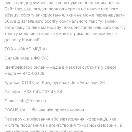
лише при дотриманні наступних умов: гіперпосилання на
Cайт
focus.ua
, згадки першоджерела не нижче першого
абзацу, обсягу використання, який не може перевищувати
50% від загального обсягу оригінального тексту, зміни
заголовку та ліда матеріалу. Використання більшого обсягу
тексту можливе лише за умови отримання письмового
дозволу Компанії.
ТОВ «ФОКУС МЕДІА»
Онлайн-медіа ФОКУС
Ідентифікатор онлайн-медіа в Реєстрі суб’єктів у сфері
медіа — R40-03129
Адреса: 01133, м. Київ, бульвар Лесі Українки, 26
Телефон: +38 044 207 45 54
E-mail: info@focus.ua
FOCUS.UA — більше ніж просто новини.
Передрук, копіювання або відтворення інформації, яка
містить посилання на агентство ІнА "Українські Новини", в
будь-якому вигляді суворо заборонені.