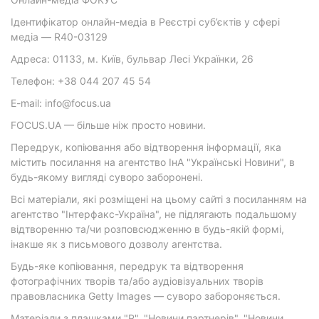
Ідентифікатор онлайн-медіа в Реєстрі суб’єктів у сфері
медіа — R40-03129
Адреса: 01133, м. Київ, бульвар Лесі Українки, 26
Телефон: +38 044 207 45 54
E-mail: info@focus.ua
FOCUS.UA — більше ніж просто новини.
Передрук, копіювання або відтворення інформації, яка
містить посилання на агентство ІнА "Українські Новини", в
будь-якому вигляді суворо заборонені.
Всі матеріали, які розміщені на цьому сайті з посиланням на
агентство "Інтерфакс-Україна", не підлягають подальшому
відтворенню та/чи розповсюдженню в будь-якій формі,
інакше як з письмового дозволу агентства.
Будь-яке копіювання, передрук та відтворення
фотографічних творів та/або аудіовізуальних творів
правовласника Getty Images — суворо забороняється.
Матеріали з плашками "Р", "Новини партнерів", "Новини