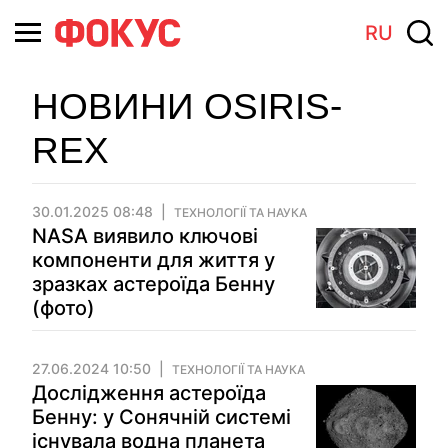
RU
НОВИНИ OSIRIS-
REX
30.01.2025 08:48
ТЕХНОЛОГІЇ ТА НАУКА
NASA виявило ключові
компоненти для життя у
зразках астероїда Бенну
(фото)
27.06.2024 10:50
ТЕХНОЛОГІЇ ТА НАУКА
Дослідження астероїда
Бенну: у Сонячній системі
існувала водна планета