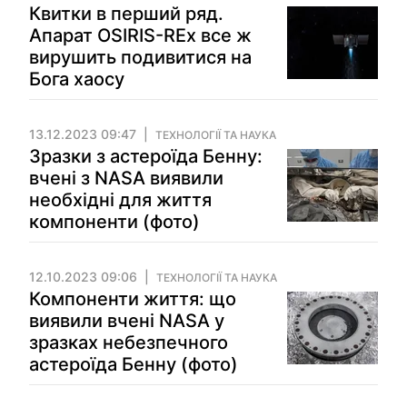
Квитки в перший ряд.
Апарат OSIRIS-REx все ж
вирушить подивитися на
Бога хаосу
13.12.2023 09:47
ТЕХНОЛОГІЇ ТА НАУКА
Зразки з астероїда Бенну:
вчені з NASA виявили
необхідні для життя
компоненти (фото)
12.10.2023 09:06
ТЕХНОЛОГІЇ ТА НАУКА
Компоненти життя: що
виявили вчені NASA у
зразках небезпечного
астероїда Бенну (фото)