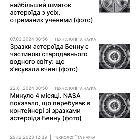
найбільший шматок
астероїда з усіх,
отриманих ученими (фото)
07.02.2024 08:56
ТЕХНОЛОГІЇ ТА НАУКА
Зразки астероїда Бенну є
частиною стародавнього
водного світу: що
з'ясували вчені (фото)
22.01.2024 08:50
ТЕХНОЛОГІЇ ТА НАУКА
Минуло 4 місяці. NASA
показало, що перебуває в
контейнері зі зразками
астероїда Бенну (фото)
29.12.2023 12:39
ТЕХНОЛОГІЇ ТА НАУКА