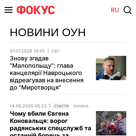
RU
НОВИНИ ОУН
07.07.2026 19:45
СВІТ
Знову згадав
"Малопольщу": глава
канцелярії Навроцького
відреагував на внесення
до "Миротворця"
14.06.2026 08:23
СТАТТЯ
УКРАЇНА
Чому вбили Євгена
Коновальця: ворог
радянських спецслужб та
останній борець за