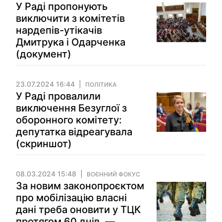
У Раді пропонують
виключити з комітетів
нардепів-утікачів
Дмитрука і Одарченка
(документ)
23.07.2024 16:44
ПОЛІТИКА
У Раді провалили
виключення Безуглої з
оборонного комітету:
депутатка відреагувала
(скриншот)
08.03.2024 15:48
ВОЄННИЙ ФОКУС
За новим законопроєктом
про мобілізацію власні
дані треба оновити у ТЦК
протягом 60 днів, —