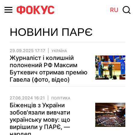
RU
НОВИНИ ПАРЄ
29.09.2025 17:17
УКРАЇНА
Журналіст і колишній
полонений РФ Максим
Буткевич отримав премію
Гавела (фото, відео)
27.06.2024 16:21
ПОЛІТИКА
Біженців з України
зобов'язали вивчати
українську мову: що
вирішили у ПАРЄ, —
нардеп