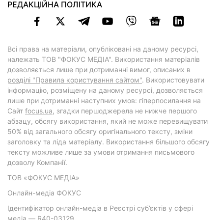
РЕДАКЦІЙНА ПОЛІТИКА
Всі права на матеріали, опубліковані на даному ресурсі,
належать ТОВ "ФОКУС МЕДІА". Використання матеріалів
дозволяється лише при дотриманні вимог, описаних в
розділі "Правила користування сайтом"
. Використовувати
інформацію, розміщену на даному ресурсі, дозволяється
лише при дотриманні наступних умов: гіперпосилання на
Cайт
focus.ua
, згадки першоджерела не нижче першого
абзацу, обсягу використання, який не може перевищувати
50% від загального обсягу оригінального тексту, зміни
заголовку та ліда матеріалу. Використання більшого обсягу
тексту можливе лише за умови отримання письмового
дозволу Компанії.
ТОВ «ФОКУС МЕДІА»
Онлайн-медіа ФОКУС
Ідентифікатор онлайн-медіа в Реєстрі суб’єктів у сфері
медіа — R40-03129