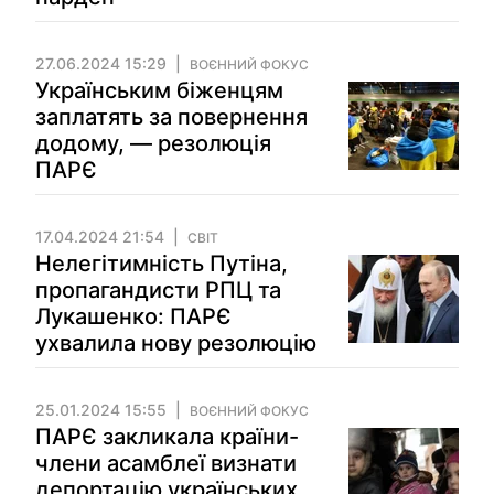
27.06.2024 15:29
ВОЄННИЙ ФОКУС
Українським біженцям
заплатять за повернення
додому, — резолюція
ПАРЄ
17.04.2024 21:54
СВІТ
Нелегітимність Путіна,
пропагандисти РПЦ та
Лукашенко: ПАРЄ
ухвалила нову резолюцію
25.01.2024 15:55
ВОЄННИЙ ФОКУС
ПАРЄ закликала країни-
члени асамблеї визнати
депортацію українських