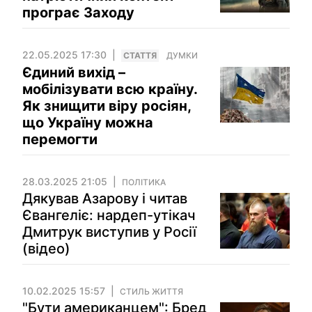
програє Заходу
22.05.2025 17:30
СТАТТЯ
ДУМКИ
Єдиний вихід –
мобілізувати всю країну.
Як знищити віру росіян,
що Україну можна
перемогти
28.03.2025 21:05
ПОЛІТИКА
Дякував Азарову і читав
Євангеліє: нардеп-утікач
Дмитрук виступив у Росії
(відео)
10.02.2025 15:57
СТИЛЬ ЖИТТЯ
"Бути американцем": Бред