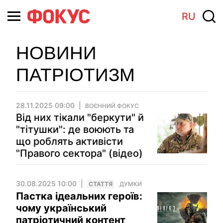
RU
НОВИНИ
ПАТРІОТИЗМ
28.11.2025 09:00
ВОЄННИЙ ФОКУС
Від них тікали "беркути" й
"тітушки": де воюють та
що роблять активісти
"Правого сектора" (відео)
30.08.2025 10:00
СТАТТЯ
ДУМКИ
Пастка ідеальних героїв:
чому український
патріотичний контент