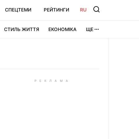
СПЕЦТЕМИ
РЕЙТИНГИ
RU
СТИЛЬ ЖИТТЯ
ЕКОНОМІКА
ЩЕ
ЛЬТУРА
ВІДЕОІГРИ
СПОРТ