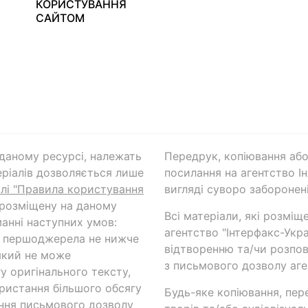
КОРИСТУВАННЯ
САЙТОМ
а даному ресурсі, належать
Передрук, копіювання або
ріалів дозволяється лише
посилання на агентство Ін
ілі "Правила користування
вигляді суворо заборонені
 розміщену на даному
Всі матеріали, які розміщ
анні наступних умов:
агентство "Інтерфакс-Укр
и першоджерела не нижче
відтворенню та/чи розпов
який не може
з письмового дозволу аге
у оригінального тексту,
ористання більшого обсягу
Будь-яке копіювання, пер
ння письмового дозволу