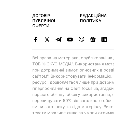
ДОГОВІР
РЕДАКЦІЙНА
ПУБЛІЧНОЇ
ПОЛІТИКА
ОФЕРТИ
Всі права на матеріали, опубліковані н
ТОВ "ФОКУС МЕДІА". Використання мате
при дотриманні вимог, описаних в
розд
сайтом"
. Використовувати інформацію,
ресурсі, дозволяється лише при дотрим
гіперпосилання на Cайт
focus.ua
, згадк
першого абзацу, обсягу використання, 
перевищувати 50% від загального обсяг
зміни заголовку та ліда матеріалу. Вик
тексту можливе лише за умови отрима