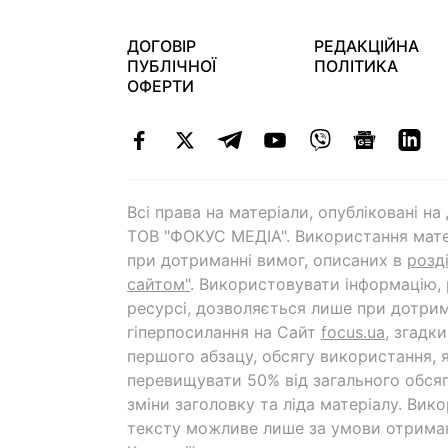
ДОГОВІР
РЕДАКЦІЙНА
ПУБЛІЧНОЇ
ПОЛІТИКА
ОФЕРТИ
Всі права на матеріали, опубліковані н
ТОВ "ФОКУС МЕДІА". Використання мате
при дотриманні вимог, описаних в
розд
сайтом"
. Використовувати інформацію,
ресурсі, дозволяється лише при дотрим
гіперпосилання на Cайт
focus.ua
, згадк
першого абзацу, обсягу використання, 
перевищувати 50% від загального обсяг
зміни заголовку та ліда матеріалу. Вик
тексту можливе лише за умови отрима