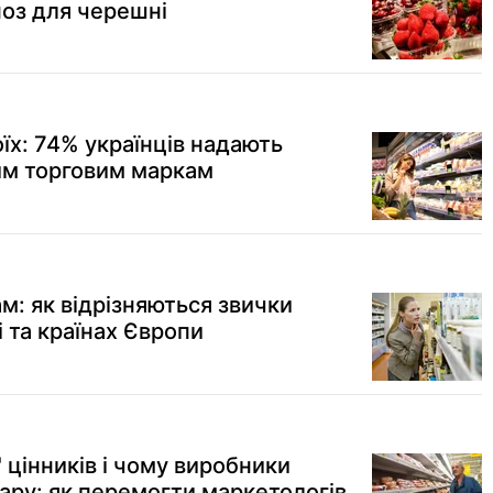
ноз для черешні
їх: 74% українців надають
им торговим маркам
ам: як відрізняються звички
і та країнах Європи
 цінників і чому виробники
ару: як перемогти маркетологів