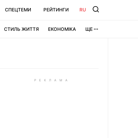
СПЕЦТЕМИ
РЕЙТИНГИ
RU
СТИЛЬ ЖИТТЯ
ЕКОНОМІКА
ЩЕ
ЛЬТУРА
ВІДЕОІГРИ
СПОРТ