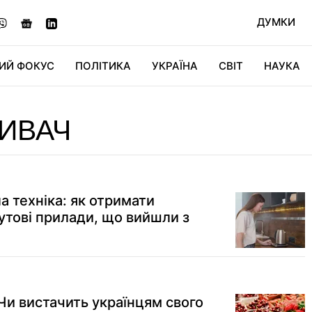
ДУМКИ
ИЙ ФОКУС
ПОЛІТИКА
УКРАЇНА
СВІТ
НАУКА
ДІДЖИТАЛ
АВТО
СВІТФАН
КУ
ИВАЧ
ла техніка: як отримати
утові прилади, що вийшли з
Чи вистачить українцям свого