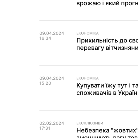
врожаю і який прог
09.04.2024
ЕКОНОМІКА
16:34
Прихильність до сво
перевагу вітчизнян
09.04.2024
ЕКОНОМІКА
15:20
Купувати їжу тут і т
споживачів в Україн
02.02.2024
ЕКСКЛЮЗИВИ
17:31
Небезпека "жовтих"
зменшують вагу тов