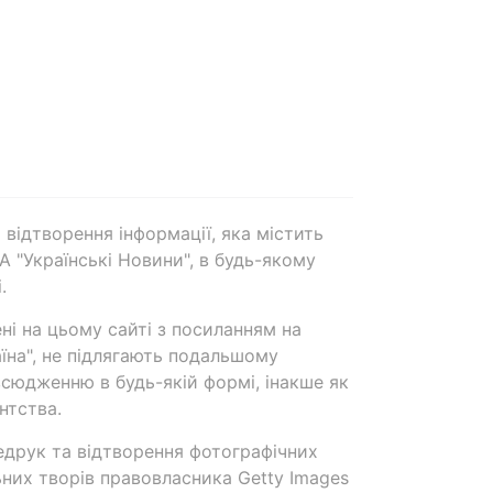
 відтворення інформації, яка містить
А "Українські Новини", в будь-якому
.
ені на цьому сайті з посиланням на
аїна", не підлягають подальшому
сюдженню в будь-якій формі, інакше як
нтства.
едрук та відтворення фотографічних
ьних творів правовласника Getty Images