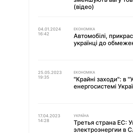
(відео)
04.01.2024
ЕКОНОМІКА
16:42
Автомобілі, прикраси
українці до обмежен
25.05.2023
ЕКОНОМІКА
19:35
"Крайні заходи": в 
енергосистемі Украї
17.04.2023
УКРАЇНА
14:28
Третья страна ЕС: 
электроэнергии в С