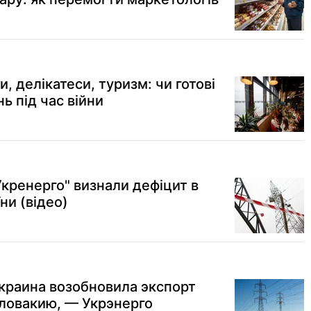
, делікатеси, туризм: чи готові
ь під час війни
"Укренерго" визнали дефіцит в
ни (відео)
Украина возобновила экспорт
ловакию, — Укрэнерго