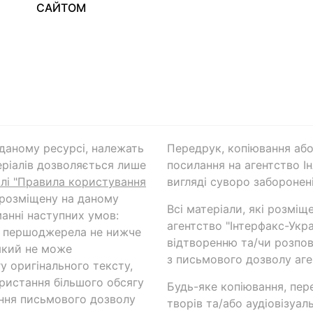
САЙТОМ
а даному ресурсі, належать
Передрук, копіювання або
ріалів дозволяється лише
посилання на агентство Ін
ілі "Правила користування
вигляді суворо заборонені
 розміщену на даному
Всі матеріали, які розміщ
анні наступних умов:
агентство "Інтерфакс-Укр
и першоджерела не нижче
відтворенню та/чи розпов
який не може
з письмового дозволу аге
у оригінального тексту,
ористання більшого обсягу
Будь-яке копіювання, пер
ння письмового дозволу
творів та/або аудіовізуал