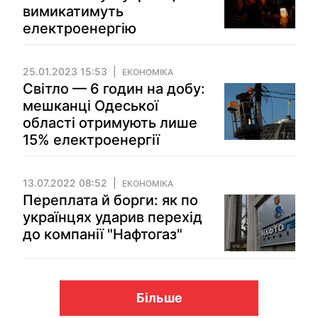
вимикатимуть
електроенергію
25.01.2023 15:53
ЕКОНОМІКА
Світло — 6 годин на добу:
мешканці Одеської
області отримують лише
15% електроенергії
13.07.2022 08:52
ЕКОНОМІКА
Переплата й борги: як по
українцях ударив перехід
до компанії "Нафтогаз"
Більше