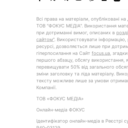
Всі права на матеріали, опубліковані н
ТОВ "ФОКУС МЕДІА". Використання мате
при дотриманні вимог, описаних в
розд
сайтом"
. Використовувати інформацію,
ресурсі, дозволяється лише при дотрим
гіперпосилання на Cайт
focus.ua
, згадк
першого абзацу, обсягу використання, 
перевищувати 50% від загального обсяг
зміни заголовку та ліда матеріалу. Вик
тексту можливе лише за умови отрима
Компанії.
ТОВ «ФОКУС МЕДІА»
Онлайн-медіа ФОКУС
Ідентифікатор онлайн-медіа в Реєстрі су
R40-03129