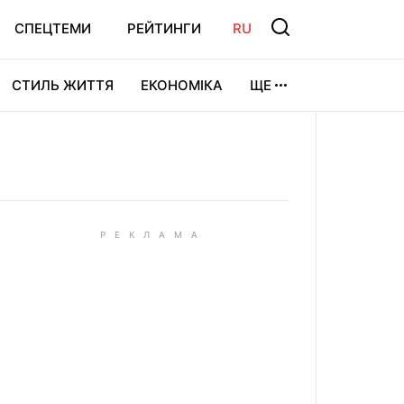
СПЕЦТЕМИ
РЕЙТИНГИ
RU
СТИЛЬ ЖИТТЯ
ЕКОНОМІКА
ЩЕ
ЛЬТУРА
ВІДЕОІГРИ
СПОРТ