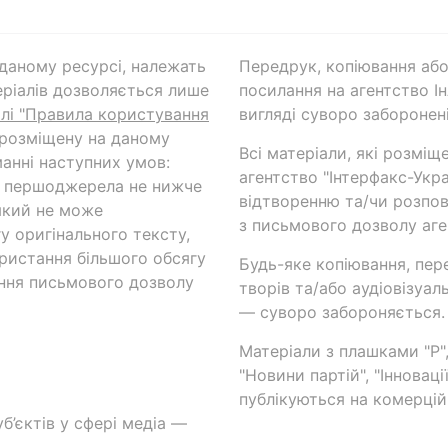
а даному ресурсі, належать
Передрук, копіювання або
ріалів дозволяється лише
посилання на агентство Ін
ілі "Правила користування
вигляді суворо заборонені
 розміщену на даному
Всі матеріали, які розміщ
анні наступних умов:
агентство "Інтерфакс-Укр
и першоджерела не нижче
відтворенню та/чи розпов
який не може
з письмового дозволу аге
у оригінального тексту,
ористання більшого обсягу
Будь-яке копіювання, пер
ння письмового дозволу
творів та/або аудіовізуал
— суворо забороняється.
Матеріали з плашками "Р",
"Новини партій", "Інноваці
публікуються на комерційн
б’єктів у сфері медіа —