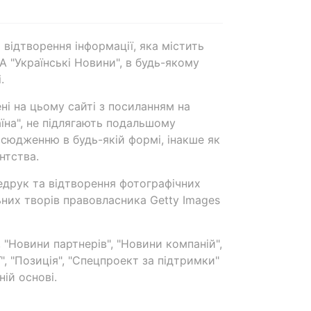
 відтворення інформації, яка містить
А "Українські Новини", в будь-якому
.
ені на цьому сайті з посиланням на
аїна", не підлягають подальшому
сюдженню в будь-якій формі, інакше як
нтства.
едрук та відтворення фотографічних
ьних творів правовласника Getty Images
 "Новини партнерів", "Новини компаній",
ї", "Позиція", "Спецпроект за підтримки"
ій основі.