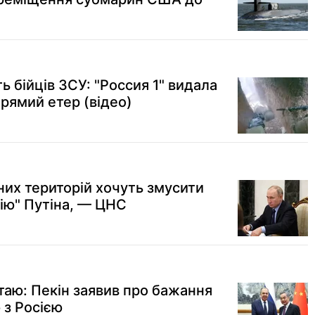
 бійців ЗСУ: "Россия 1" видала
рямий етер (відео)
их територій хочуть змусити
цію" Путіна, — ЦНС
таю: Пекін заявив про бажання
 з Росією