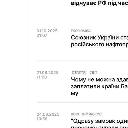
відчуває РФ під ча
01.10.2025
ЕКОНОМІКА
21:07
Союзник України ст
російського нафтоп
21.08.2025
СТАТТЯ
СВІТ
11:00
Чому не можна здав
заплатили країни Ба
му
04.08.2025
ВОЄННИЙ ФОКУС
10:56
"Одразу замовк один
прокоментували пе