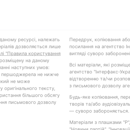
а даному ресурсі, належать
Передрук, копіювання або
ріалів дозволяється лише
посилання на агентство Ін
ілі "Правила користування
вигляді суворо заборонені
 розміщену на даному
Всі матеріали, які розміщ
анні наступних умов:
агентство "Інтерфакс-Укр
и першоджерела не нижче
відтворенню та/чи розпов
який не може
з письмового дозволу аге
у оригінального тексту,
ористання більшого обсягу
Будь-яке копіювання, пер
ння письмового дозволу
творів та/або аудіовізуал
— суворо забороняється.
Матеріали з плашками "Р",
"Новини партій", "Інноваці