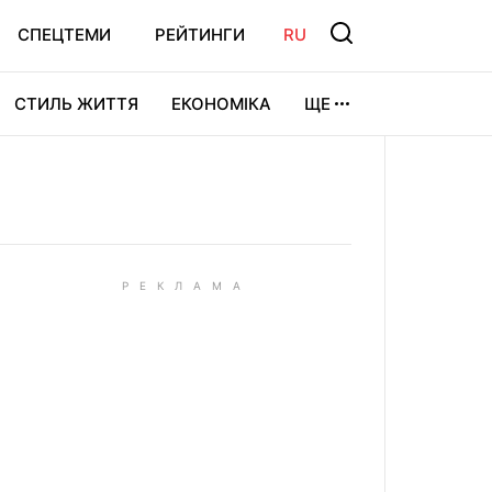
СПЕЦТЕМИ
РЕЙТИНГИ
RU
СТИЛЬ ЖИТТЯ
ЕКОНОМІКА
ЩЕ
ЛЬТУРА
ВІДЕОІГРИ
СПОРТ