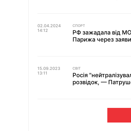
02.04.2024
СПОРТ
14:12
РФ зажадала від МО
Парижа через заяви 
15.09.2023
СВІТ
13:11
Росія "нейтралізувал
розвідок, — Патруш