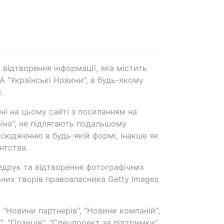
 відтворення інформації, яка містить
А "Українські Новини", в будь-якому
.
ені на цьому сайті з посиланням на
аїна", не підлягають подальшому
сюдженню в будь-якій формі, інакше як
нтства.
едрук та відтворення фотографічних
ьних творів правовласника Getty Images
 "Новини партнерів", "Новини компаній",
ї", "Позиція", "Спецпроект за підтримки"