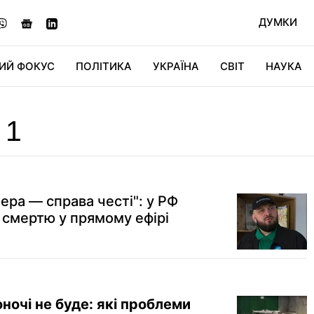
ДУМКИ
ИЙ ФОКУС
ПОЛІТИКА
УКРАЇНА
СВІТ
НАУКА
ДІДЖИТАЛ
АВТО
СВІТФАН
КУ
 1
ера — справа честі": у РФ
смертю у прямому ефірі
ночі не буде: які проблеми