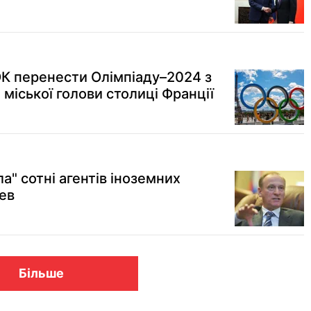
К перенести Олімпіаду–2024 з
міської голови столиці Франції
а" сотні агентів іноземних
ев
Більше