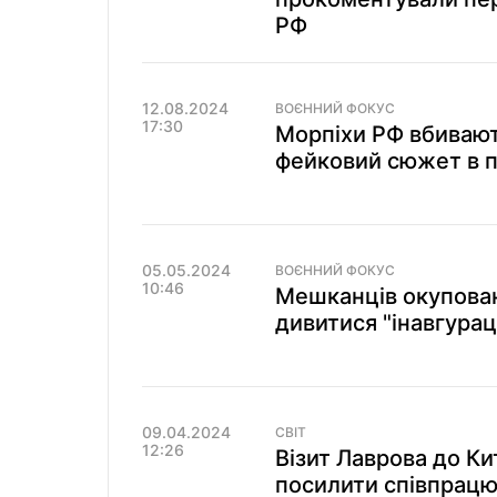
РФ
12.08.2024
ВОЄННИЙ ФОКУС
17:30
Морпіхи РФ вбивають
фейковий сюжет в п
05.05.2024
ВОЄННИЙ ФОКУС
10:46
Мешканців окупован
дивитися "інавгура
09.04.2024
СВІТ
12:26
Візит Лаврова до Ки
посилити співпрацю