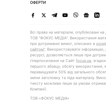
ОФЕРТИ
Всі права на матеріали, опубліковані н
ТОВ "ФОКУС МЕДІА". Використання мате
при дотриманні вимог, описаних в
розд
сайтом"
. Використовувати інформацію,
ресурсі, дозволяється лише при дотрим
гіперпосилання на Cайт
focus.ua
, згадк
першого абзацу, обсягу використання, 
перевищувати 50% від загального обсяг
зміни заголовку та ліда матеріалу. Вик
тексту можливе лише за умови отрима
Компанії.
ТОВ «ФОКУС МЕДІА»