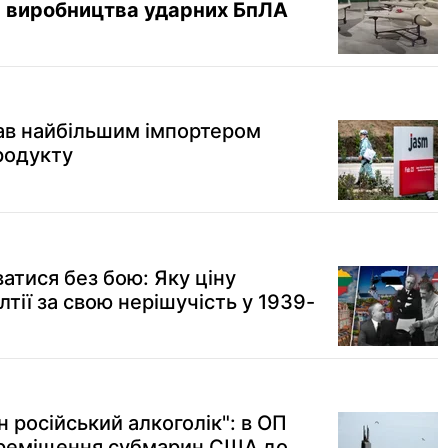
с виробництва ударних БпЛА
ав найбільшим імпортером
родукту
атися без бою: Яку ціну
лтії за свою нерішучість у 1939-
 російський алкоголік": в ОП
реміщення субмарин США до