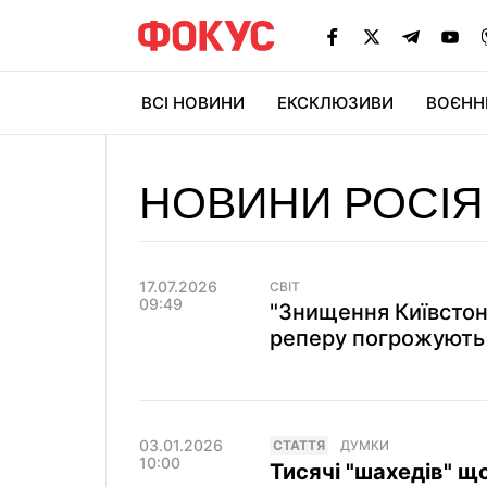
ВСІ НОВИНИ
ЕКСКЛЮЗИВИ
ВОЄНН
НОВИНИ РОСІЯ
17.07.2026
СВІТ
09:49
"Знищення Київстон
реперу погрожують 
03.01.2026
СТАТТЯ
ДУМКИ
10:00
Тисячі "шахедів" що