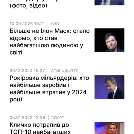
(фото, відео)
10.09.2025 19:21
СВІТ
Більше не Ілон Маск: стало
відомо, хто став
найбагатшою людиною у
світі
30.12.2024 15:27
СТИЛЬ ЖИТТЯ
Рокіровка мільярдерів: хто
найбільше заробив і
найбільше втратив у 2024
році
05.01.2022 12:36
СПОРТ
Кличко потрапив до
ТОП-10 найбагатших