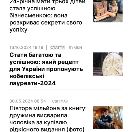
24-річна мати трьох дітей
стала успішною
бізнесменкою: вона
розкриває секрети свого
успіху
16.10.2024 19:19
СТАТТЯ
ДУМКИ
Стати багатою та
успішною: який рецепт
для України пропонують
нобелівські
лауреати-2024
30.05.2024 08:54
СВІТФАН
Півтора мільйона за книгу:
дружина висварила
чоловіка за купівлю
рідкісного видання (фото)