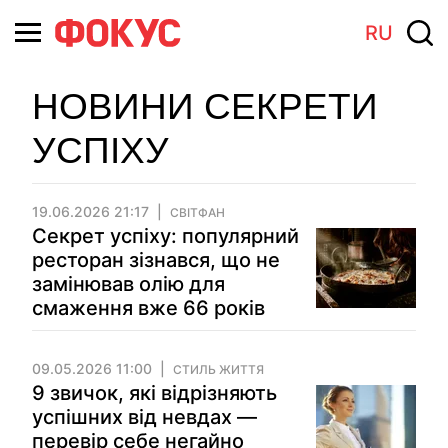
RU
НОВИНИ СЕКРЕТИ
УСПІХУ
19.06.2026 21:17
СВІТФАН
Секрет успіху: популярний
ресторан зізнався, що не
замінював олію для
смаження вже 66 років
09.05.2026 11:00
СТИЛЬ ЖИТТЯ
9 звичок, які відрізняють
успішних від невдах —
перевір себе негайно