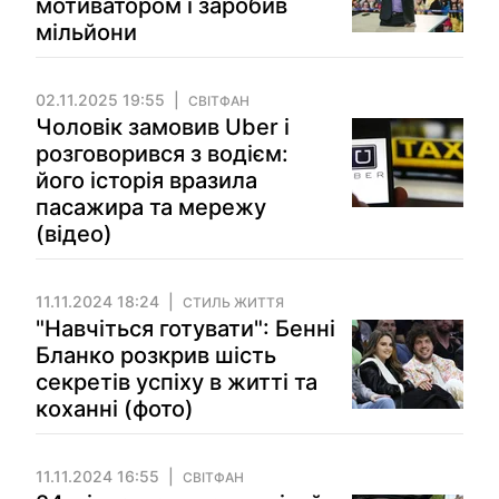
мотиватором і заробив
мільйони
02.11.2025 19:55
СВІТФАН
Чоловік замовив Uber і
розговорився з водієм:
його історія вразила
пасажира та мережу
(відео)
11.11.2024 18:24
СТИЛЬ ЖИТТЯ
"Навчіться готувати": Бенні
Бланко розкрив шість
секретів успіху в житті та
коханні (фото)
11.11.2024 16:55
СВІТФАН