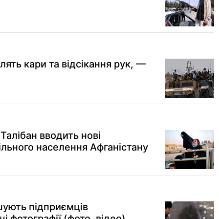
лять кари та відсікання рук, —
Талібан вводить нові
льного населення Афганістану
ушують підприємців
і фотографії (фото, відео)