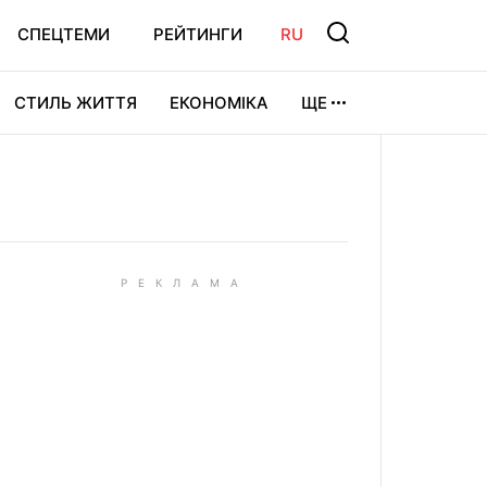
СПЕЦТЕМИ
РЕЙТИНГИ
RU
СТИЛЬ ЖИТТЯ
ЕКОНОМІКА
ЩЕ
ЛЬТУРА
ВІДЕОІГРИ
СПОРТ