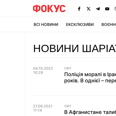
ВСІ НОВИНИ
ЕКСКЛЮЗИВИ
ВОЄНН
НОВИНИ ШАРІА
04.10.2022
СВІТ
10:28
Поліція моралі в Іран
років. В однієї – пе
27.09.2021
СВІТ
11:14
В Афганистане тал