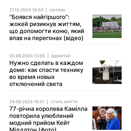
21.10.2024 18:50
СВІТФАН
"Боявся найгіршого":
жокей ризикнув життям,
що допомогти коню, який
впав на перегонах (відео)
20.09.2024 13:00
ДІДЖИТАЛ
Нужно сделать в каждом
доме: как спасти технику
во время новых
отключений света
24.08.2024 16:51
СТИЛЬ ЖИТТЯ
77-річна королева Камілла
повторила улюблений
модний прийом Кейт
Міддлтон (фото)