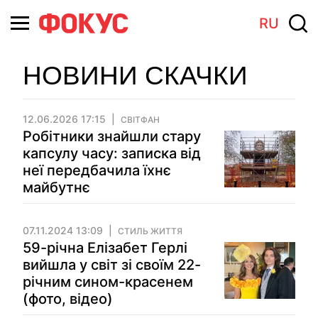
RU
НОВИНИ СКАЧКИ
12.06.2026 17:15
СВІТФАН
Робітники знайшли стару
капсулу часу: записка від
неї передбачила їхнє
майбутнє
07.11.2024 13:09
СТИЛЬ ЖИТТЯ
59-річна Елізабет Герлі
вийшла у світ зі своїм 22-
річним сином-красенем
(фото, відео)