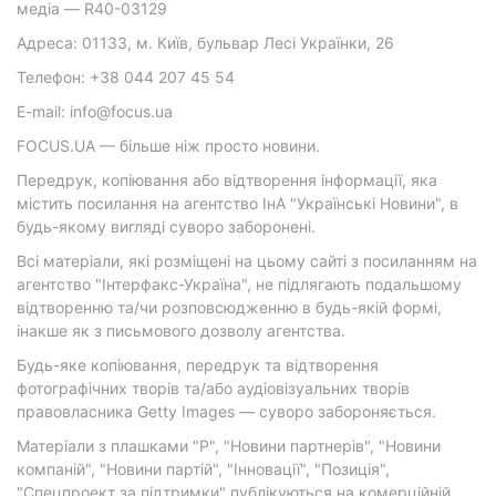
медіа — R40-03129
Адреса: 01133, м. Київ, бульвар Лесі Українки, 26
Телефон: +38 044 207 45 54
E-mail: info@focus.ua
FOCUS.UA — більше ніж просто новини.
Передрук, копіювання або відтворення інформації, яка
містить посилання на агентство ІнА "Українські Новини", в
будь-якому вигляді суворо заборонені.
Всі матеріали, які розміщені на цьому сайті з посиланням на
агентство "Інтерфакс-Україна", не підлягають подальшому
відтворенню та/чи розповсюдженню в будь-якій формі,
інакше як з письмового дозволу агентства.
Будь-яке копіювання, передрук та відтворення
фотографічних творів та/або аудіовізуальних творів
правовласника Getty Images — суворо забороняється.
Матеріали з плашками "Р", "Новини партнерів", "Новини
компаній", "Новини партій", "Інновації", "Позиція",
"Спецпроект за підтримки" публікуються на комерційній