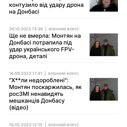
контузило від удару дрона
на Донбасі
26.10.2023 13:39
ВОЄННИЙ ФОКУС
Ще не вмерла: Монтян на
Донбасі потрапила під
удар українського FPV-
дрона, деталі
16.09.2023 17:41
ВОЄННИЙ ФОКУС
"Х**ли недороблені":
Монтян поскаржилась, як
росЗМІ ненавидять
мешканців Донбасу
(відео)
10.02.2023 12:15
ВОЄННИЙ ФОКУС