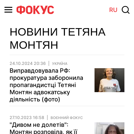
RU
НОВИНИ ТЕТЯНА
МОНТЯН
24.10.2024 20:36
УКРАЇНА
Виправдовувала РФ:
прокуратура заборонила
пропагандистці Тетяні
Монтян адвокатську
діяльність (фото)
27.10.2023 16:58
ВОЄННИЙ ФОКУС
"Дивом не долетів":
Монтян розповіла, як її