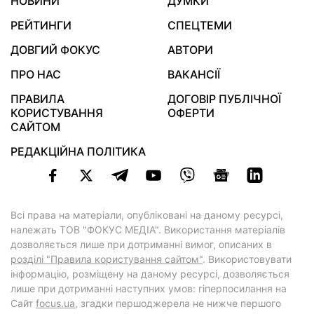
НОВИНИ
ДУМКИ
РЕЙТИНГИ
СПЕЦТЕМИ
ДОВГИЙ ФОКУС
АВТОРИ
ПРО НАС
ВАКАНСІЇ
ПРАВИЛА
ДОГОВІР ПУБЛІЧНОЇ
КОРИСТУВАННЯ
ОФЕРТИ
САЙТОМ
РЕДАКЦІЙНА ПОЛІТИКА
Всі права на матеріали, опубліковані на даному ресурсі,
належать ТОВ "ФОКУС МЕДІА". Використання матеріалів
дозволяється лише при дотриманні вимог, описаних в
розділі "Правила користування сайтом"
. Використовувати
інформацію, розміщену на даному ресурсі, дозволяється
лише при дотриманні наступних умов: гіперпосилання на
Cайт
focus.ua
, згадки першоджерела не нижче першого