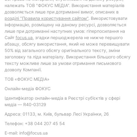
належать ТОВ "ФОКУС МЕДІА". Використання матеріалів
дозволяється лише при дотриманні вимог, описаних в
розділі "Правила користування сайтом"
. Використовувати
інформацію, розміщену на даному ресурсі, дозволяється
лише при дотриманні наступних умов: гіперпосилання на
Cайт
focus.ua
, згадки першоджерела не нижче першого
абзацу, обсягу використання, який не може перевищувати
50% від загального обсягу оригінального тексту, зміни
заголовку та ліда матеріалу. Використання більшого обсягу
тексту можливе лише за умови отримання письмового
дозволу Компанії.
ТОВ «ФОКУС МЕДІА»
Онлайн-медіа ФОКУС
Ідентифікатор онлайн-медіа в Реєстрі суб’єктів у сфері
медіа — R40-03129
Адреса: 01133, м. Київ, бульвар Лесі Українки, 26
Телефон: +38 044 207 45 54
E-mail: info@focus.ua