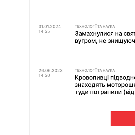
31.01.2024
ТЕХНОЛОГІЇ ТА НАУКА
14:55
Замахнулися на свят
вугром, не знищуючи
26.06.2023
ТЕХНОЛОГІЇ ТА НАУКА
14:50
Кровопивці підводно
знаходять моторошни
туди потрапили (від