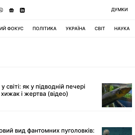
ДУМКИ
ИЙ ФОКУС
ПОЛІТИКА
УКРАЇНА
СВІТ
НАУКА
ДІДЖИТАЛ
АВТО
СВІТФАН
КУ
 світі: як у підводній печері
хижак і жертва (відео)
овий вид фантомних пуголовків: