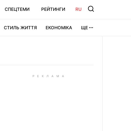
СПЕЦТЕМИ
РЕЙТИНГИ
RU
СТИЛЬ ЖИТТЯ
ЕКОНОМІКА
ЩЕ
ЛЬТУРА
ВІДЕОІГРИ
СПОРТ