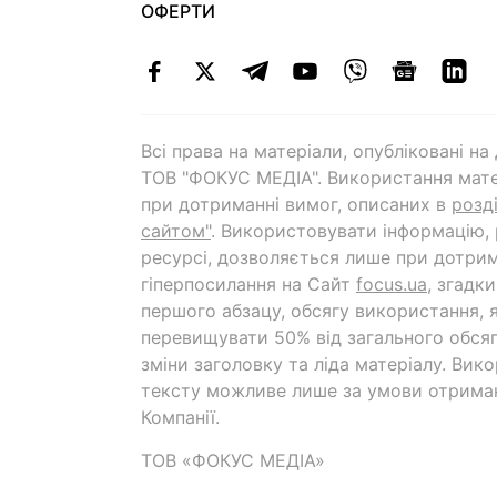
ОФЕРТИ
Всі права на матеріали, опубліковані н
ТОВ "ФОКУС МЕДІА". Використання мате
при дотриманні вимог, описаних в
розд
сайтом"
. Використовувати інформацію,
ресурсі, дозволяється лише при дотрим
гіперпосилання на Cайт
focus.ua
, згадк
першого абзацу, обсягу використання, 
перевищувати 50% від загального обсяг
зміни заголовку та ліда матеріалу. Вик
тексту можливе лише за умови отрима
Компанії.
ТОВ «ФОКУС МЕДІА»