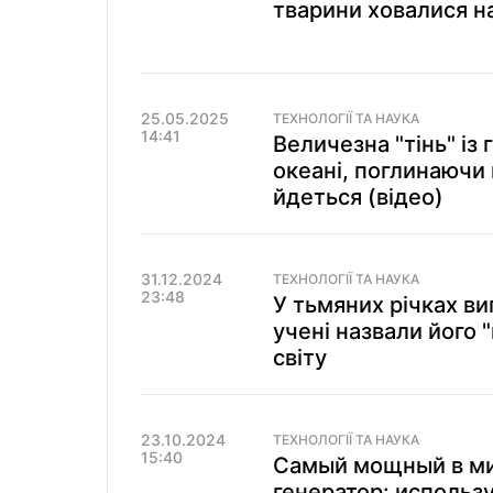
тварини ховалися на
25.05.2025
ТЕХНОЛОГІЇ ТА НАУКА
14:41
Величезна "тінь" із 
океані, поглинаючи 
йдеться (відео)
31.12.2024
ТЕХНОЛОГІЇ ТА НАУКА
23:48
У тьмяних річках в
учені назвали його 
світу
23.10.2024
ТЕХНОЛОГІЇ ТА НАУКА
15:40
Самый мощный в ми
генератор: использ