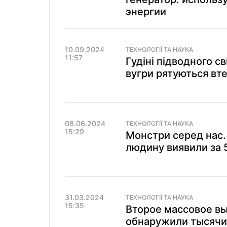
энергии
10.09.2024
ТЕХНОЛОГІЇ ТА НАУКА
11:57
Гудіні підводного св
вугри рятуються вт
08.06.2024
ТЕХНОЛОГІЇ ТА НАУКА
15:29
Монстри серед нас. 
людину виявили за 5
31.03.2024
ТЕХНОЛОГІЇ ТА НАУКА
15:35
Второе массовое вы
обнаружили тысячи