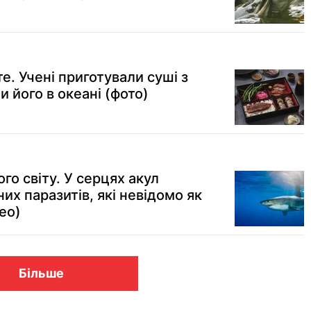
е. Учені приготували суші з
 його в океані (фото)
го світу. У серцях акул
х паразитів, які невідомо як
ео)
Більше