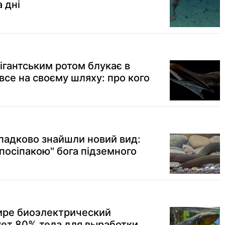
 дні
гігантським ротом блукає в
все на своєму шляху: про кого
ипадково знайшли новий вид:
"посіпакою" бога підземного
ре биоэлектрический
ует 80% тела для выработки