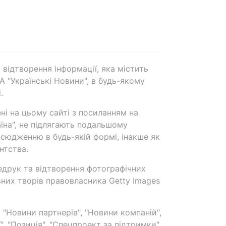
 відтворення інформації, яка містить
А "Українські Новини", в будь-якому
.
ені на цьому сайті з посиланням на
аїна", не підлягають подальшому
сюдженню в будь-якій формі, інакше як
нтства.
едрук та відтворення фотографічних
ьних творів правовласника Getty Images
 "Новини партнерів", "Новини компаній",
ї", "Позиція", "Спецпроект за підтримки"