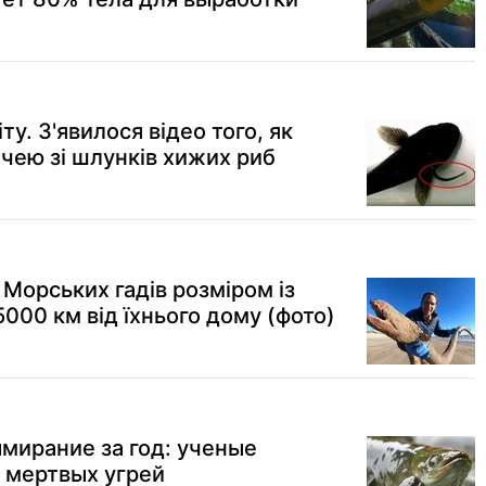
іту. З'явилося відео того, як
ечею зі шлунків хижих риб
Морських гадів розміром із
000 км від їхнього дому (фото)
мирание за год: ученые
 мертвых угрей