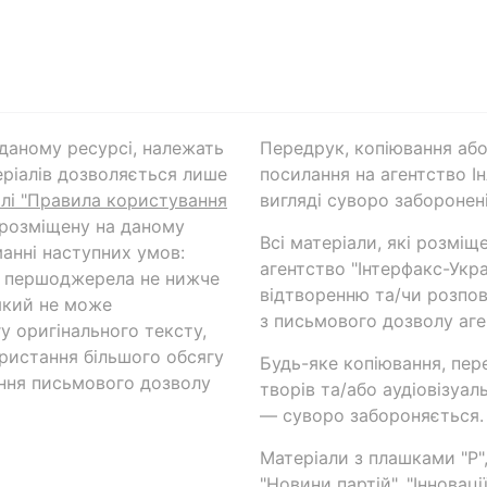
а даному ресурсі, належать
Передрук, копіювання або
ріалів дозволяється лише
посилання на агентство Ін
ілі "Правила користування
вигляді суворо заборонені
 розміщену на даному
Всі матеріали, які розміщ
анні наступних умов:
агентство "Інтерфакс-Укр
и першоджерела не нижче
відтворенню та/чи розпов
який не може
з письмового дозволу аге
у оригінального тексту,
ористання більшого обсягу
Будь-яке копіювання, пер
ння письмового дозволу
творів та/або аудіовізуал
— суворо забороняється.
Матеріали з плашками "Р",
"Новини партій", "Інноваці