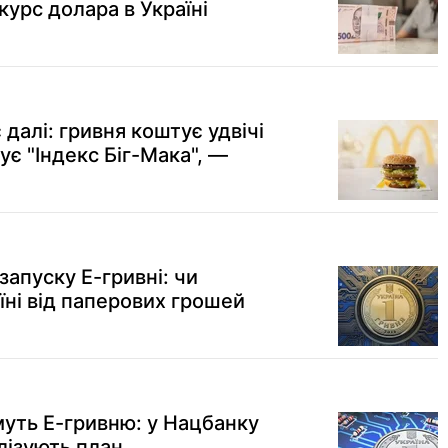
курс долара в Україні
 далі: гривня коштує удвічі
є "Індекс Біг-Мака", —
запуску Е-гривні: чи
їні від паперових грошей
муть Е-гривню: у Нацбанку
лізують план