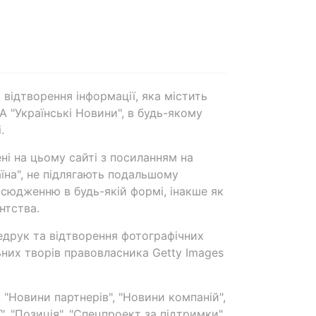
 відтворення інформації, яка містить
А "Українські Новини", в будь-якому
.
ені на цьому сайті з посиланням на
аїна", не підлягають подальшому
сюдженню в будь-якій формі, інакше як
нтства.
едрук та відтворення фотографічних
ьних творів правовласника Getty Images
 "Новини партнерів", "Новини компаній",
ї", "Позиція", "Спецпроект за підтримки"