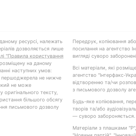
а даному ресурсі, належать
Передрук, копіювання або
ріалів дозволяється лише
посилання на агентство Ін
ілі "Правила користування
вигляді суворо заборонені
 розміщену на даному
Всі матеріали, які розміщ
анні наступних умов:
агентство "Інтерфакс-Укр
и першоджерела не нижче
відтворенню та/чи розпов
який не може
з письмового дозволу аге
у оригінального тексту,
ористання більшого обсягу
Будь-яке копіювання, пер
ння письмового дозволу
творів та/або аудіовізуал
— суворо забороняється.
Матеріали з плашками "Р",
"Новини партій", "Інноваці