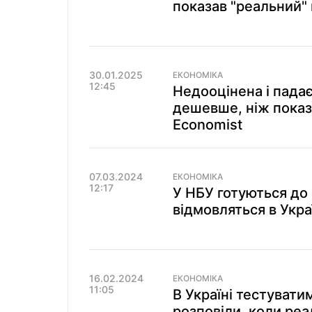
показав "реальний" 
30.01.2025
ЕКОНОМІКА
12:45
Недооцінена і падає
дешевше, ніж показу
Economist
07.03.2024
ЕКОНОМІКА
12:17
У НБУ готуються до 
відмовляться в Укра
16.02.2024
ЕКОНОМІКА
11:05
В Україні тестувати
розповіли, коли реа