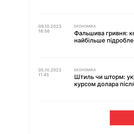
09.10.2023
ЕКОНОМІКА
18:56
Фальшива гривня: ко
найбільше підробл
05.10.2023
ЕКОНОМІКА
11:45
Штиль чи шторм: ук
курсом долара післ