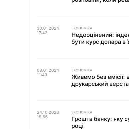
30.01.2024
ЕКОНОМІКА
17:43
Недооцінений: індек
бути курс долара в У
08.01.2024
ЕКОНОМІКА
11:43
Живемо без емісії: 
друкарський верстат
24.10.2023
ЕКОНОМІКА
15:56
Гроші в банку: яку 
році