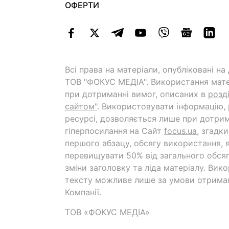
ОФЕРТИ
Всі права на матеріали, опубліковані н
ТОВ "ФОКУС МЕДІА". Використання мате
при дотриманні вимог, описаних в
розд
сайтом"
. Використовувати інформацію,
ресурсі, дозволяється лише при дотрим
гіперпосилання на Cайт
focus.ua
, згадк
першого абзацу, обсягу використання, 
перевищувати 50% від загального обсяг
зміни заголовку та ліда матеріалу. Вик
тексту можливе лише за умови отрима
Компанії.
ТОВ «ФОКУС МЕДІА»