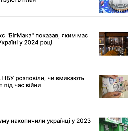
с "БігМака" показав, яким має
країні у 2024 році
в НБУ розповіли, чи вмикають
 під час війни
суму накопичили українці у 2023