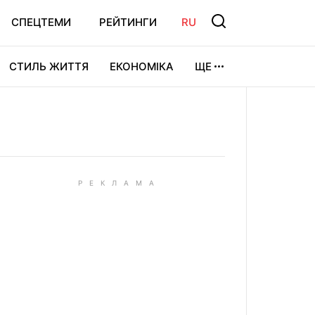
СПЕЦТЕМИ
РЕЙТИНГИ
RU
СТИЛЬ ЖИТТЯ
ЕКОНОМІКА
ЩЕ
ЛЬТУРА
ВІДЕОІГРИ
СПОРТ