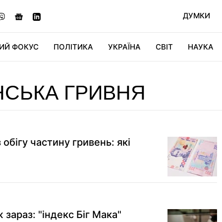
ДУМКИ
ИЙ ФОКУС
ПОЛІТИКА
УКРАЇНА
СВІТ
НАУКА
ДІДЖИТАЛ
АВТО
СВІТФАН
КУ
НСЬКА ГРИВНЯ
 обігу частину гривень: які
 зараз: "індекс Біг Мака"