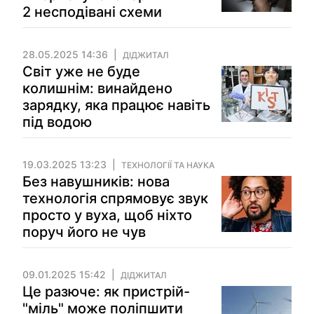
2 несподівані схеми
28.05.2025 14:36
ДІДЖИТАЛ
Світ уже не буде
колишнім: винайдено
зарядку, яка працює навіть
під водою
19.03.2025 13:23
ТЕХНОЛОГІЇ ТА НАУКА
Без навушників: нова
технологія спрямовує звук
просто у вуха, щоб ніхто
поруч його не чув
09.01.2025 15:42
ДІДЖИТАЛ
Це разюче: як пристрій-
"міль" може поліпшити