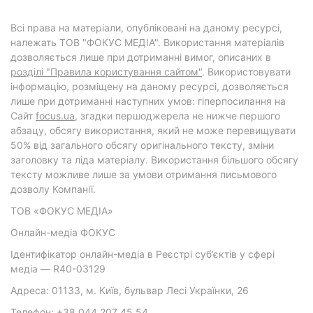
Всі права на матеріали, опубліковані на даному ресурсі,
належать ТОВ "ФОКУС МЕДІА". Використання матеріалів
дозволяється лише при дотриманні вимог, описаних в
розділі "Правила користування сайтом"
. Використовувати
інформацію, розміщену на даному ресурсі, дозволяється
лише при дотриманні наступних умов: гіперпосилання на
Cайт
focus.ua
, згадки першоджерела не нижче першого
абзацу, обсягу використання, який не може перевищувати
50% від загального обсягу оригінального тексту, зміни
заголовку та ліда матеріалу. Використання більшого обсягу
тексту можливе лише за умови отримання письмового
дозволу Компанії.
ТОВ «ФОКУС МЕДІА»
Онлайн-медіа ФОКУС
Ідентифікатор онлайн-медіа в Реєстрі суб’єктів у сфері
медіа — R40-03129
Адреса: 01133, м. Київ, бульвар Лесі Українки, 26
Телефон: +38 044 207 45 54