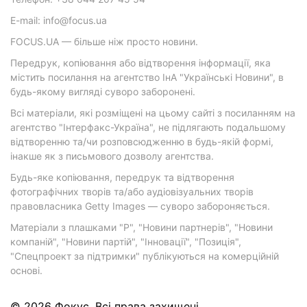
E-mail: info@focus.ua
FOCUS.UA — більше ніж просто новини.
Передрук, копіювання або відтворення інформації, яка
містить посилання на агентство ІнА "Українські Новини", в
будь-якому вигляді суворо заборонені.
Всі матеріали, які розміщені на цьому сайті з посиланням на
агентство "Інтерфакс-Україна", не підлягають подальшому
відтворенню та/чи розповсюдженню в будь-якій формі,
інакше як з письмового дозволу агентства.
Будь-яке копіювання, передрук та відтворення
фотографічних творів та/або аудіовізуальних творів
правовласника Getty Images — суворо забороняється.
Матеріали з плашками "Р", "Новини партнерів", "Новини
компаній", "Новини партій", "Інновації", "Позиція",
"Спецпроект за підтримки" публікуються на комерційній
основі.
© 2026 Фокус. Всі права захищені.