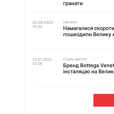
гранати
05.09.2023
СВІТФАН
15:32
Намагалися скороти
пошкодили Велику к
12.01.2022
СТИЛЬ ЖИТТЯ
12:26
Бренд Bottega Vene
інсталяцію на Великі