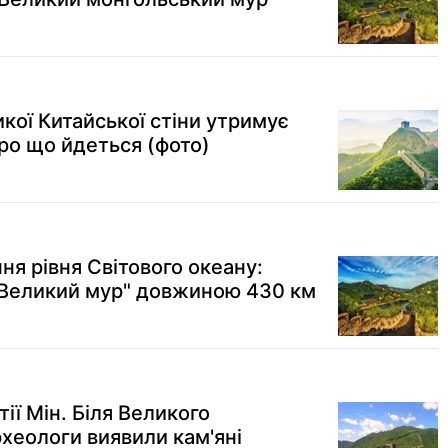
кої Китайської стіни утримує
ро що йдеться (фото)
ня рівня Світового океану:
"Великий мур" довжиною 430 км
ії Мін. Біля Великого
хеологи виявили кам'яні