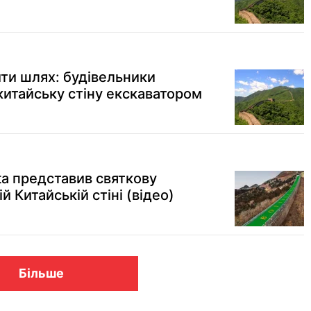
ти шлях: будівельники
итайську стіну екскаватором
ta представив святкову
й Китайській стіні (відео)
Більше