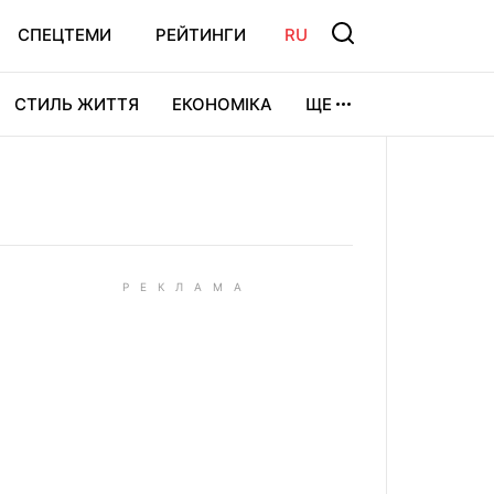
СПЕЦТЕМИ
РЕЙТИНГИ
RU
СТИЛЬ ЖИТТЯ
ЕКОНОМІКА
ЩЕ
ЛЬТУРА
ВІДЕОІГРИ
СПОРТ