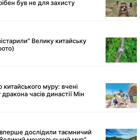
рібен був не для захисту
"зістарили" Велику китайську
фото)
 китайського муру: вчені
дракона часів династії Мін
і вперше дослідили таємничий
Великий монгольський мур"