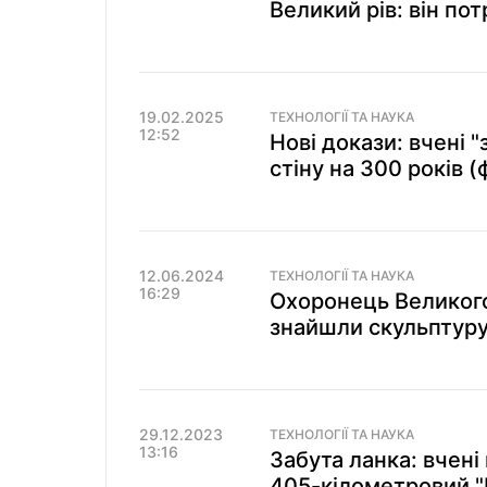
Великий рів: він пот
19.02.2025
ТЕХНОЛОГІЇ ТА НАУКА
12:52
Нові докази: вчені 
стіну на 300 років (
12.06.2024
ТЕХНОЛОГІЇ ТА НАУКА
16:29
Охоронець Великого
знайшли скульптуру 
29.12.2023
ТЕХНОЛОГІЇ ТА НАУКА
13:16
Забута ланка: вчен
405-кілометровий "