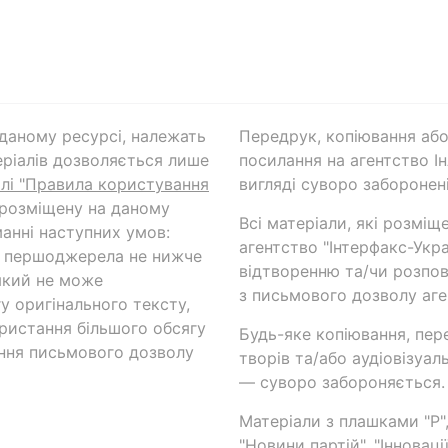
а даному ресурсі, належать
Передрук, копіювання або
ріалів дозволяється лише
посилання на агентство Ін
ілі "Правила користування
вигляді суворо заборонені
 розміщену на даному
Всі матеріали, які розміщ
анні наступних умов:
агентство "Інтерфакс-Укр
и першоджерела не нижче
відтворенню та/чи розпов
який не може
з письмового дозволу аге
у оригінального тексту,
ористання більшого обсягу
Будь-яке копіювання, пер
ння письмового дозволу
творів та/або аудіовізуал
— суворо забороняється.
Матеріали з плашками "Р",
"Новини партій", "Інноваці