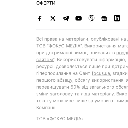
ОФЕРТИ
Всі права на матеріали, опубліковані н
ТОВ "ФОКУС МЕДІА". Використання мате
при дотриманні вимог, описаних в
розд
сайтом"
. Використовувати інформацію,
ресурсі, дозволяється лише при дотрим
гіперпосилання на Cайт
focus.ua
, згадк
першого абзацу, обсягу використання, 
перевищувати 50% від загального обсяг
зміни заголовку та ліда матеріалу. Вик
тексту можливе лише за умови отрима
Компанії.
ТОВ «ФОКУС МЕДІА»