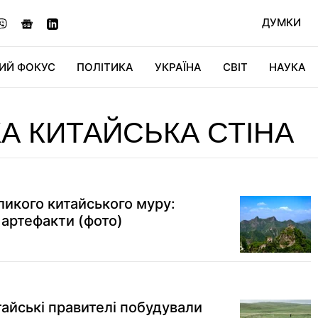
ДУМКИ
ИЙ ФОКУС
ПОЛІТИКА
УКРАЇНА
СВІТ
НАУКА
ДІДЖИТАЛ
АВТО
СВІТФАН
КУ
А КИТАЙСЬКА СТІНА
ликого китайського муру:
 артефакти (фото)
тайські правителі побудували