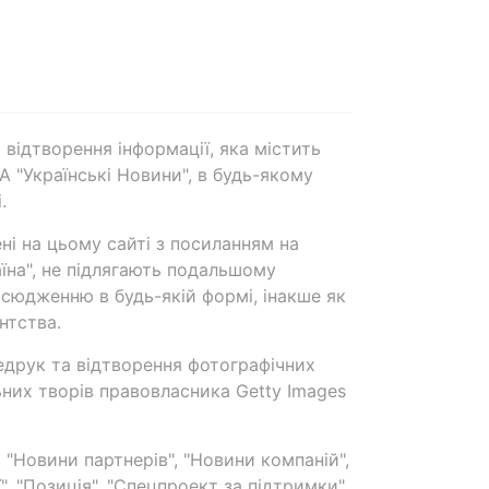
 відтворення інформації, яка містить
А "Українські Новини", в будь-якому
.
ені на цьому сайті з посиланням на
аїна", не підлягають подальшому
сюдженню в будь-якій формі, інакше як
нтства.
едрук та відтворення фотографічних
ьних творів правовласника Getty Images
 "Новини партнерів", "Новини компаній",
ї", "Позиція", "Спецпроект за підтримки"