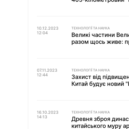
10.12.2023
ТЕХНОЛОГІЇ ТА НАУКА
12:04
Великі частини Вели
разом щось живе: п
07.11.2023
ТЕХНОЛОГІЇ ТА НАУКА
12:44
Захист від підвищен
Китай будує новий 
16.10.2023
ТЕХНОЛОГІЇ ТА НАУКА
14:13
Древня зброя династ
китайського муру ар