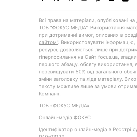
Всі права на матеріали, опубліковані н
ТОВ "ФОКУС МЕДІА". Використання мате
при дотриманні вимог, описаних в
розд
сайтом"
. Використовувати інформацію,
ресурсі, дозволяється лише при дотрим
гіперпосилання на Cайт
focus.ua
, згадк
першого абзацу, обсягу використання, 
перевищувати 50% від загального обсяг
зміни заголовку та ліда матеріалу. Вик
тексту можливе лише за умови отрима
Компанії.
ТОВ «ФОКУС МЕДІА»
Онлайн-медіа ФОКУС
Ідентифікатор онлайн-медіа в Реєстрі су
R40-03129