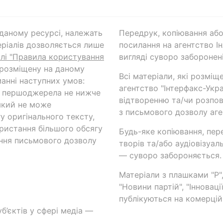
а даному ресурсі, належать
Передрук, копіювання або
ріалів дозволяється лише
посилання на агентство Ін
ілі "Правила користування
вигляді суворо заборонені
 розміщену на даному
Всі матеріали, які розміщ
анні наступних умов:
агентство "Інтерфакс-Укр
и першоджерела не нижче
відтворенню та/чи розпов
який не може
з письмового дозволу аге
у оригінального тексту,
ористання більшого обсягу
Будь-яке копіювання, пер
ння письмового дозволу
творів та/або аудіовізуал
— суворо забороняється.
Матеріали з плашками "Р",
"Новини партій", "Інноваці
публікуються на комерційн
б’єктів у сфері медіа —