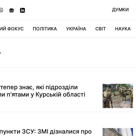
ДУМКИ
ИЙ ФОКУС
ПОЛІТИКА
УКРАЇНА
СВІТ
НАУКА
ДІДЖИТАЛ
АВТО
СВІТФАН
КУ
Т
 тепер знає, які підрозділи
ли п'ятами у Курській області
пункти ЗСУ: ЗМІ дізналися про