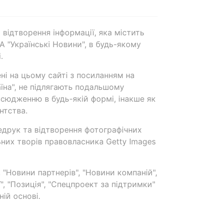
 відтворення інформації, яка містить
А "Українські Новини", в будь-якому
.
ені на цьому сайті з посиланням на
аїна", не підлягають подальшому
сюдженню в будь-якій формі, інакше як
нтства.
едрук та відтворення фотографічних
ьних творів правовласника Getty Images
 "Новини партнерів", "Новини компаній",
ї", "Позиція", "Спецпроект за підтримки"
ій основі.