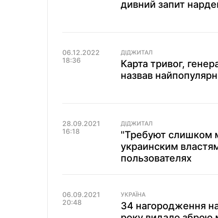
дивний запит нарде
06.12.2022
ДІДЖИТАЛ
18:36
Карта тривог, генер
назвав найпопулярні
28.09.2021
ДІДЖИТАЛ
16:18
"Требуют слишком м
украинским властям
пользователях
06.09.2021
УКРАЇНА
20:48
34 нагородження на
року видало зброю