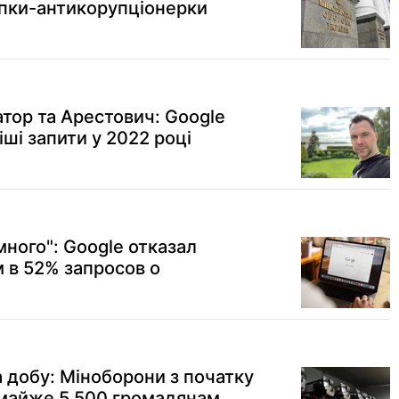
пки-антикорупціонерки
атор та Арестович: Google
ші запити у 2022 році
ного": Google отказал
 в 52% запросов о
 добу: Міноборони з початку
 майже 5 500 громадянам