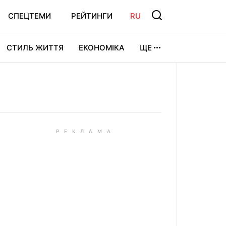
СПЕЦТЕМИ
РЕЙТИНГИ
RU
СТИЛЬ ЖИТТЯ
ЕКОНОМІКА
ЩЕ
ЛЬТУРА
ВІДЕОІГРИ
СПОРТ