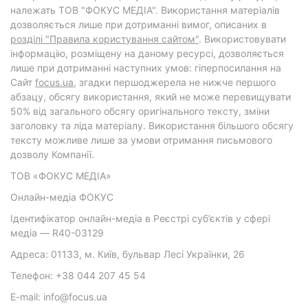
належать ТОВ "ФОКУС МЕДІА". Використання матеріалів
дозволяється лише при дотриманні вимог, описаних в
розділі "Правила користування сайтом"
. Використовувати
інформацію, розміщену на даному ресурсі, дозволяється
лише при дотриманні наступних умов: гіперпосилання на
Cайт
focus.ua
, згадки першоджерела не нижче першого
абзацу, обсягу використання, який не може перевищувати
50% від загального обсягу оригінального тексту, зміни
заголовку та ліда матеріалу. Використання більшого обсягу
тексту можливе лише за умови отримання письмового
дозволу Компанії.
ТОВ «ФОКУС МЕДІА»
Онлайн-медіа ФОКУС
Ідентифікатор онлайн-медіа в Реєстрі суб’єктів у сфері
медіа — R40-03129
Адреса: 01133, м. Київ, бульвар Лесі Українки, 26
Телефон: +38 044 207 45 54
E-mail: info@focus.ua