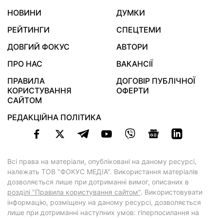
НОВИНИ
ДУМКИ
РЕЙТИНГИ
СПЕЦТЕМИ
ДОВГИЙ ФОКУС
АВТОРИ
ПРО НАС
ВАКАНСІЇ
ПРАВИЛА
ДОГОВІР ПУБЛІЧНОЇ
КОРИСТУВАННЯ
ОФЕРТИ
САЙТОМ
РЕДАКЦІЙНА ПОЛІТИКА
Всі права на матеріали, опубліковані на даному ресурсі,
належать ТОВ "ФОКУС МЕДІА". Використання матеріалів
дозволяється лише при дотриманні вимог, описаних в
розділі "Правила користування сайтом"
. Використовувати
інформацію, розміщену на даному ресурсі, дозволяється
лише при дотриманні наступних умов: гіперпосилання на