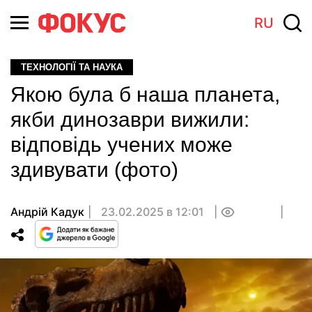
RU
ТЕХНОЛОГІЇ ТА НАУКА
Якою була б наша планета,
якби динозаври вижили:
відповідь учених може
здивувати (фото)
Андрій Кадук
23.02.2025 в 12:01
0