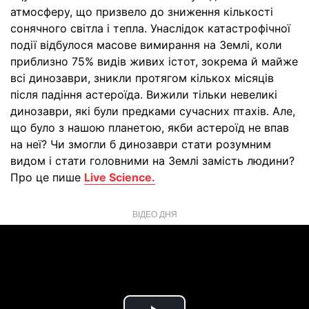
атмосферу, що призвело до зниження кількості
сонячного світла і тепла. Унаслідок катастрофічної
події відбулося масове вимирання на Землі, коли
приблизно 75% видів живих істот, зокрема й майже
всі динозаври, зникли протягом кількох місяців
після падіння астероїда. Вижили тільки невеликі
динозаври, які були предками сучасних птахів. Але,
що було з нашою планетою, якби астероїд не впав
на неї? Чи змогли б динозаври стати розумним
видом і стати головними на Землі замість людини?
Про це пише
Live Science.
ВІДЕО ДНЯ