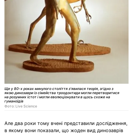
Ще у 80-х роках минулого століття з'явилася теорія, згідно з
якою динозаври із сімейства троодонтиди могли перетворитися
на розумних істот і могли еволюціонувати в щось схоже на
гуманоїдів
Фото: Live Science
Але два роки тому вчені представили дослідження,
в якому вони показали, що жоден вид динозаврів