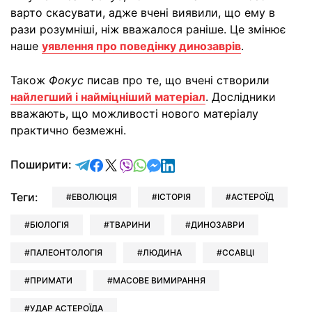
варто скасувати, адже вчені виявили, що ему в
рази розумніші, ніж вважалося раніше. Це змінює
наше
уявлення про поведінку динозаврів
.
Також
Фокус
писав про те, що вчені створили
найлегший і найміцніший матеріал
. Дослідники
вважають, що можливості нового матеріалу
практично безмежні.
відправити у Telegram
поділитись у Facebook
поділитись у X
відправити у Viber
відправити у Whatsapp
відправити у Messenger
відправити у LinkedIn
Поширити:
Теги:
ЕВОЛЮЦІЯ
ІСТОРІЯ
АСТЕРОЇД
БІОЛОГІЯ
ТВАРИНИ
ДИНОЗАВРИ
ПАЛЕОНТОЛОГІЯ
ЛЮДИНА
ССАВЦІ
ПРИМАТИ
МАСОВЕ ВИМИРАННЯ
УДАР АСТЕРОЇДА