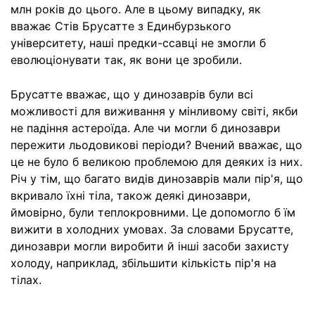
млн років до цього. Але в цьому випадку, як
вважає Стів Брусатте з Единбурзького
університету, наші предки-ссавці не змогли б
еволюціонувати так, як вони це зробили.
Брусатте вважає, що у динозаврів були всі
можливості для виживання у мінливому світі, якби
не падіння астероїда. Але чи могли б динозаври
пережити льодовикові періоди? Вчений вважає, що
це не було б великою проблемою для деяких із них.
Річ у тім, що багато видів динозаврів мали пір'я, що
вкривало їхні тіла, також деякі динозаври,
ймовірно, були теплокровними. Це допомогло б їм
вижити в холодних умовах. За словами Брусатте,
динозаври могли виробити й інші засоби захисту
холоду, наприклад, збільшити кількість пір'я на
тілах.