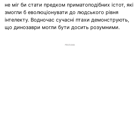
не міг би стати предком приматоподібних істот, які
змогли б еволюціонувати до людського рівня
інтелекту. Водночас сучасні птахи демонструють,
що динозаври могли бути досить розумними.
РЕКЛАМА