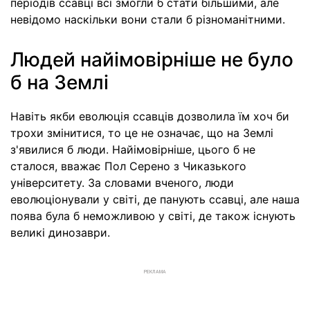
періодів ссавці всі змогли б стати більшими, але
невідомо наскільки вони стали б різноманітними.
Людей найімовірніше не було
б на Землі
Навіть якби еволюція ссавців дозволила їм хоч би
трохи змінитися, то це не означає, що на Землі
з'явилися б люди. Найімовірніше, цього б не
сталося, вважає Пол Серено з Чиказького
університету. За словами вченого, люди
еволюціонували у світі, де панують ссавці, але наша
поява була б неможливою у світі, де також існують
великі динозаври.
РЕКЛАМА