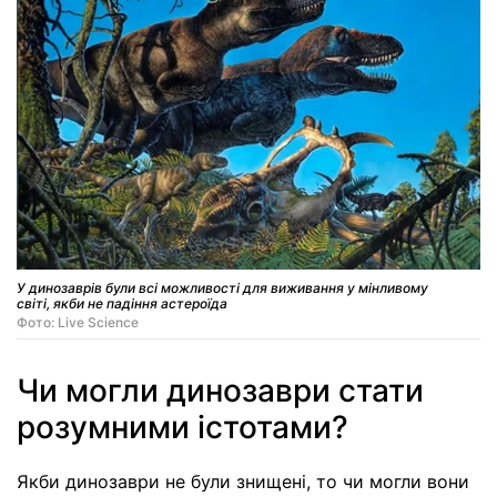
У динозаврів були всі можливості для виживання у мінливому
світі, якби не падіння астероїда
Фото: Live Science
Чи могли динозаври стати
розумними істотами?
Якби динозаври не були знищені, то чи могли вони