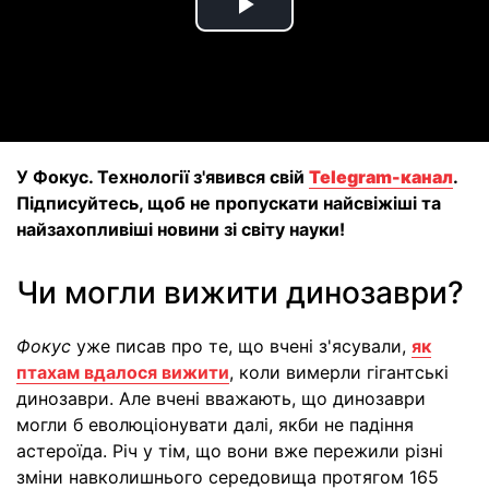
Play
Video
У Фокус. Технології з'явився свій
Telegram-канал
.
Підписуйтесь, щоб не пропускати найсвіжіші та
найзахопливіші новини зі світу науки!
Чи могли вижити динозаври?
Фокус
уже писав про те, що вчені з'ясували,
як
птахам вдалося вижити
, коли вимерли гігантські
динозаври. Але вчені вважають, що динозаври
могли б еволюціонувати далі, якби не падіння
астероїда. Річ у тім, що вони вже пережили різні
зміни навколишнього середовища протягом 165