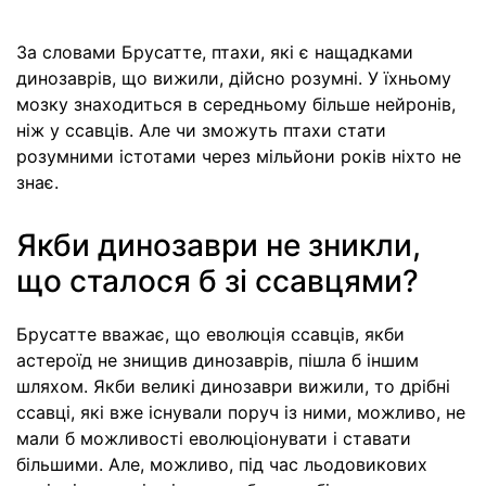
За словами Брусатте, птахи, які є нащадками
динозаврів, що вижили, дійсно розумні. У їхньому
мозку знаходиться в середньому більше нейронів,
ніж у ссавців. Але чи зможуть птахи стати
розумними істотами через мільйони років ніхто не
знає.
Якби динозаври не зникли,
що сталося б зі ссавцями?
Брусатте вважає, що еволюція ссавців, якби
астероїд не знищив динозаврів, пішла б іншим
шляхом. Якби великі динозаври вижили, то дрібні
ссавці, які вже існували поруч із ними, можливо, не
мали б можливості еволюціонувати і ставати
більшими. Але, можливо, під час льодовикових