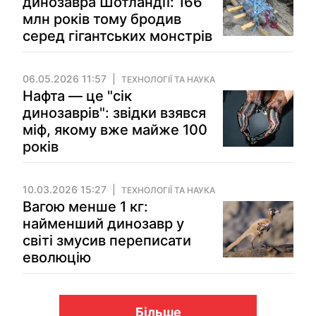
динозавра Шотландії: 166
млн років тому бродив
серед гігантських монстрів
06.05.2026 11:57
ТЕХНОЛОГІЇ ТА НАУКА
Нафта — це "сік
динозаврів": звідки взявся
міф, якому вже майже 100
років
10.03.2026 15:27
ТЕХНОЛОГІЇ ТА НАУКА
Вагою менше 1 кг:
найменший динозавр у
світі змусив переписати
еволюцію
Більше