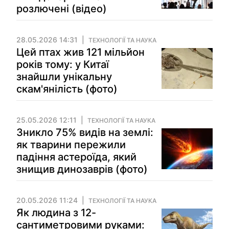
розлючені (відео)
28.05.2026 14:31
ТЕХНОЛОГІЇ ТА НАУКА
Цей птах жив 121 мільйон
років тому: у Китаї
знайшли унікальну
скам'янілість (фото)
25.05.2026 12:11
ТЕХНОЛОГІЇ ТА НАУКА
Зникло 75% видів на землі:
як тварини пережили
падіння астероїда, який
знищив динозаврів (фото)
20.05.2026 11:24
ТЕХНОЛОГІЇ ТА НАУКА
Як людина з 12-
сантиметровими руками: