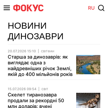
RU
НОВИНИ
ДИНОЗАВРИ
20.07.2026 15:10
СВІТФАН
Старша за динозаврів: як
виглядає одна з
найдревніших річок Землі,
якій до 400 мільйонів років
15.07.2026 09:54
СВІТ
Скелет тиранозавра
продали за рекордні 50
млн доларів: вчені