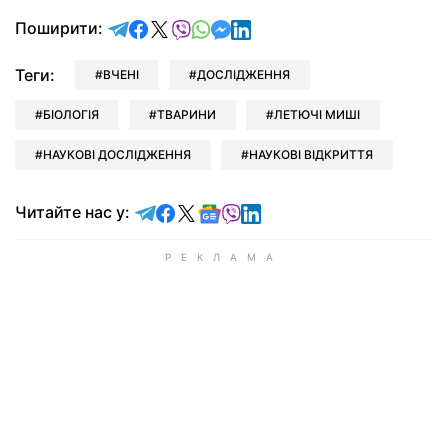
відправити у Telegram
поділитись у Facebook
поділитись у X
відправити у Viber
відправити у Whatsapp
відправити у Messenger
відправити у LinkedIn
Поширити:
Теги:
ВЧЕНІ
ДОСЛІДЖЕННЯ
БІОЛОГІЯ
ТВАРИНИ
ЛЕТЮЧІ МИШІ
НАУКОВІ ДОСЛІДЖЕННЯ
НАУКОВІ ВІДКРИТТЯ
Читайте у Telegram
Читайте у Facebook
Читайте у X
Читайте у Google news
Читайте у Viber
Читайте у LinkedIn
Читайте нас у: