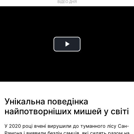
ВІДЕО ДНЯ
Play
Video
Унікальна поведінка
найпотворніших мишей у світі
У 2020 році вчені вирушили до туманного лісу Сан-
Рамона і виявили безліч самців, які сидять разом на