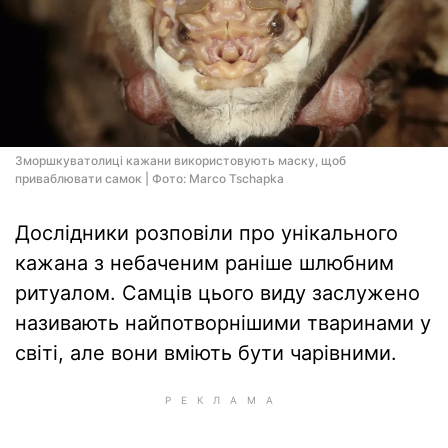
Зморшкуватолиці кажани використовують маску, щоб
приваблювати самок | Фото: Marco Tschapka
Дослідники розповіли про унікального
кажана з небаченим раніше шлюбним
ритуалом. Самців цього виду заслужено
називають найпотворнішими тваринами у
світі, але вони вміють бути чарівними.