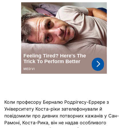
Коли професору Берналю Родрігесу-Еррере з
Університету Коста-ріки зателефонували й
повідомили про дивних потворних кажанів у Сан-
Рамоні, Коста-Рика, він не надав особливого