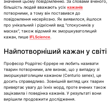
значення цьому повідомленню. За словами вченого,
більшість людей вважають усіх
кажанів
потворними, а тому він поставився до
повідомлення несерйозно. Як виявилося, йшлося
про унікальний і рідкісний вид "спокусників у
масках", також відомий як зморшкуватолиций
кажан, пише
IFLScience
.
Найпотворніший кажан у світі
Професор Родрігес-Еррере не любить називати
тварин потворними, але визнає, що у випадку зі
зморшкуватолицим кажаном (Centurio senex), це
досить справедливо. Зовнішній вигляд цих тварин
привертає увагу до їхніх морд, проте вчених також
зацікавила і поведінка кажанів. У результаті вони
вирішили продовжити дослідження.