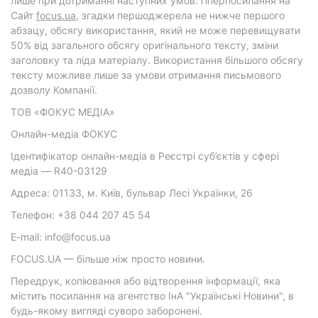
лише при дотриманні наступних умов: гіперпосилання на
Cайт
focus.ua
, згадки першоджерела не нижче першого
абзацу, обсягу використання, який не може перевищувати
50% від загального обсягу оригінального тексту, зміни
заголовку та ліда матеріалу. Використання більшого обсягу
тексту можливе лише за умови отримання письмового
дозволу Компанії.
ТОВ «ФОКУС МЕДІА»
Онлайн-медіа ФОКУС
Ідентифікатор онлайн-медіа в Реєстрі суб’єктів у сфері
медіа — R40-03129
Адреса: 01133, м. Київ, бульвар Лесі Українки, 26
Телефон: +38 044 207 45 54
E-mail: info@focus.ua
FOCUS.UA — більше ніж просто новини.
Передрук, копіювання або відтворення інформації, яка
містить посилання на агентство ІнА "Українські Новини", в
будь-якому вигляді суворо заборонені.