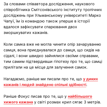
За словами співавтора дослідження, наукового
співробітника Смітсонівського інституту тропічних
досліджень при Ульманському університеті Марко
Чапуї, їм із командою також уперше в історії
вдалося зафіксувати спарювання двох
зморшкуватих кажанів.
Коли самка вже не могла чинити опір зачаруванню
самця, вона приєднувалася до самця, що сидів на
сідалі, і вони швидко зайнялися своїми справами,
тим самим підтвердивши гіпотезу про те, що самці
прилітали на це місце для залучення самок.
Нагадаємо, раніше ми писали про те, що
у диких
кажанів і людей знайдено спільні здібності
.
Раніше
Фокус
писав про те, що у
найбільшого
хижого кажана
у світі розмах крил сягає 3 метрів.