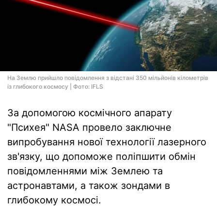
На Землю прийшло повідомлення з відстані 350 мільйонів кілометрів
із глибокого космосу | Фото: IFLS
За допомогою космічного апарату
"Психея" NASA провело заключне
випробування нової технології лазерного
зв'язку, що допоможе поліпшити обмін
повідомленнями між Землею та
астронавтами, а також зондами в
глибокому космосі.