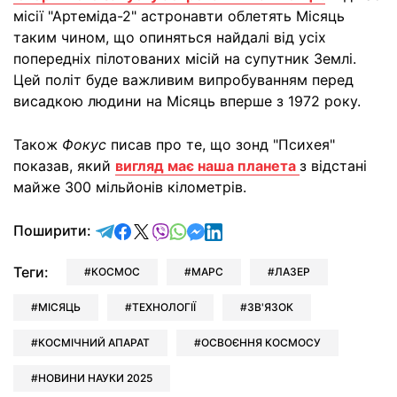
місії "Артеміда-2" астронавти облетять Місяць
таким чином, що опиняться найдалі від усіх
попередніх пілотованих місій на супутник Землі.
Цей політ буде важливим випробуванням перед
висадкою людини на Місяць вперше з 1972 року.
Також
Фокус
писав про те, що зонд "Психея"
показав, який
вигляд має наша планета
з відстані
майже 300 мільйонів кілометрів.
відправити у Telegram
поділитись у Facebook
поділитись у X
відправити у Viber
відправити у Whatsapp
відправити у Messenger
відправити у LinkedIn
Поширити:
Теги:
КОСМОС
МАРС
ЛАЗЕР
МІСЯЦЬ
ТЕХНОЛОГІЇ
ЗВ'ЯЗОК
КОСМІЧНИЙ АПАРАТ
ОСВОЄННЯ КОСМОСУ
НОВИНИ НАУКИ 2025