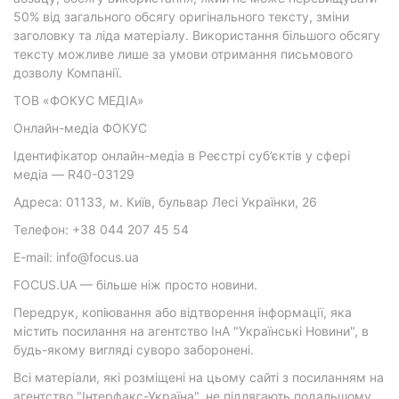
50% від загального обсягу оригінального тексту, зміни
заголовку та ліда матеріалу. Використання більшого обсягу
тексту можливе лише за умови отримання письмового
дозволу Компанії.
ТОВ «ФОКУС МЕДІА»
Онлайн-медіа ФОКУС
Ідентифікатор онлайн-медіа в Реєстрі суб’єктів у сфері
медіа — R40-03129
Адреса: 01133, м. Київ, бульвар Лесі Українки, 26
Телефон: +38 044 207 45 54
E-mail: info@focus.ua
FOCUS.UA — більше ніж просто новини.
Передрук, копіювання або відтворення інформації, яка
містить посилання на агентство ІнА "Українські Новини", в
будь-якому вигляді суворо заборонені.
Всі матеріали, які розміщені на цьому сайті з посиланням на
агентство "Інтерфакс-Україна", не підлягають подальшому