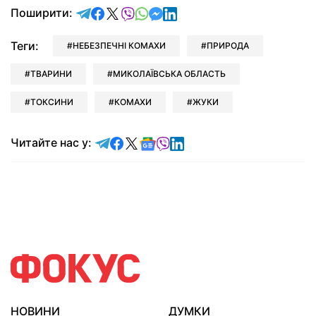
відправити у Telegram
поділитись у Facebook
поділитись у X
відправити у Viber
відправити у Whatsapp
відправити у Messenger
відправити у LinkedIn
Поширити:
Теги:
НЕБЕЗПЕЧНІ КОМАХИ
ПРИРОДА
ТВАРИНИ
МИКОЛАЇВСЬКА ОБЛАСТЬ
ТОКСИНИ
КОМАХИ
ЖУКИ
Читайте у Telegram
Читайте у Facebook
Читайте у X
Читайте у Google news
Читайте у Viber
Читайте у LinkedIn
Читайте нас у:
НОВИНИ
ДУМКИ