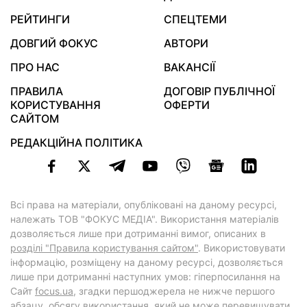
РЕЙТИНГИ
СПЕЦТЕМИ
ДОВГИЙ ФОКУС
АВТОРИ
ПРО НАС
ВАКАНСІЇ
ПРАВИЛА
ДОГОВІР ПУБЛІЧНОЇ
КОРИСТУВАННЯ
ОФЕРТИ
САЙТОМ
РЕДАКЦІЙНА ПОЛІТИКА
Всі права на матеріали, опубліковані на даному ресурсі,
належать ТОВ "ФОКУС МЕДІА". Використання матеріалів
дозволяється лише при дотриманні вимог, описаних в
розділі "Правила користування сайтом"
. Використовувати
інформацію, розміщену на даному ресурсі, дозволяється
лише при дотриманні наступних умов: гіперпосилання на
Cайт
focus.ua
, згадки першоджерела не нижче першого
абзацу, обсягу використання, який не може перевищувати