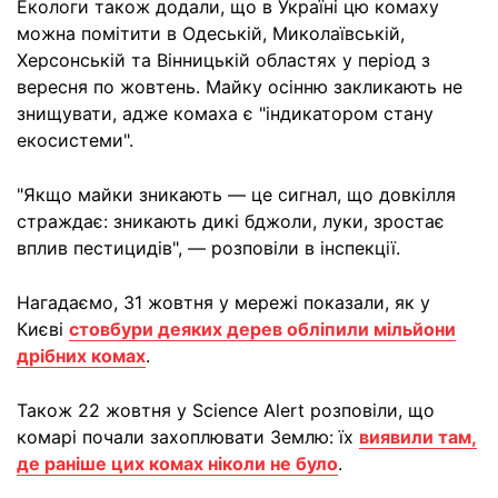
Екологи також додали, що в Україні цю комаху
можна помітити в Одеській, Миколаївській,
Херсонській та Вінницькій областях у період з
вересня по жовтень. Майку осінню закликають не
знищувати, адже комаха є "індикатором стану
екосистеми".
"Якщо майки зникають — це сигнал, що довкілля
страждає: зникають дикі бджоли, луки, зростає
вплив пестицидів", — розповіли в інспекції.
Нагадаємо, 31 жовтня у мережі показали, як у
Києві
стовбури деяких дерев обліпили мільйони
дрібних комах
.
Також 22 жовтня у Science Alert розповіли, що
комарі почали захоплювати Землю: їх
виявили там,
де раніше цих комах ніколи не було
.