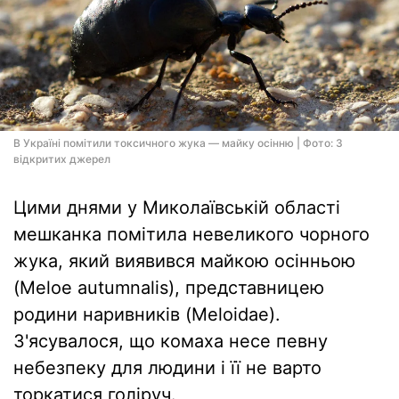
В Україні помітили токсичного жука — майку осінню | Фото: З
відкритих джерел
Цими днями у Миколаївській області
мешканка помітила невеликого чорного
жука, який виявився майкою осінньою
(Meloe autumnalis), представницею
родини наривників (Meloidae).
З'ясувалося, що комаха несе певну
небезпеку для людини і її не варто
торкатися голіруч.