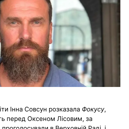
іти Інна Совсун розказала
Фокусу
,
ть перед Оксеном Лісовим, за
 проголосували в Верховній Раді, і