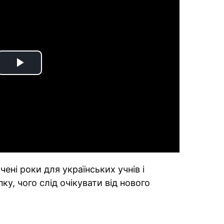
Play
Video
ені роки для українських учнів і
у, чого слід очікувати від нового