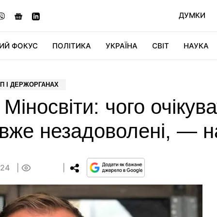
ДУМКИ
ИЙ ФОКУС
ПОЛІТИКА
УКРАЇНА
СВІТ
НАУКА
ДІДЖИТАЛ
АВТО
СВІТФАН
КУ
ОП І ДЕРЖОРГАНАХ
Міносвіти: чого очікува
 вже незадоволені, — 
:24
0