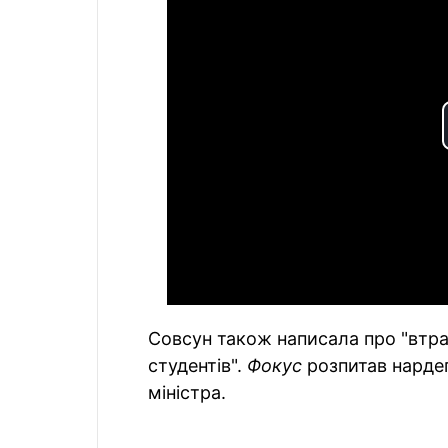
Совсун також написала про "втрач
студентів".
Фокус
розпитав нардепк
міністра.