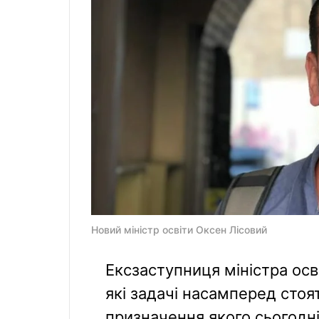
Новий міністр освіти Оксен Лісовий
Ексзаступниця міністра осв
які задачі насамперед стоя
призначення якого сьогодні