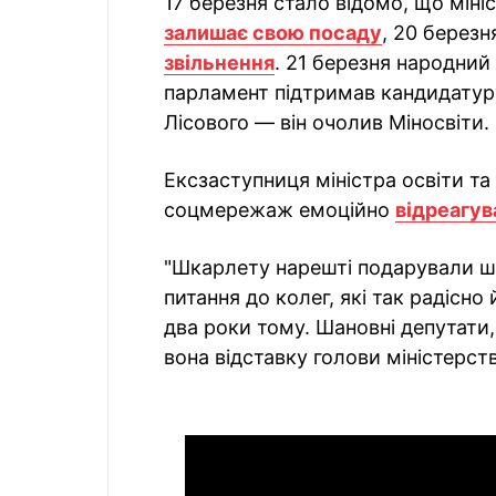
17 березня стало відомо, що міні
залишає свою посаду
, 20 берез
звільнення
. 21 березня народни
парламент підтримав кандидатур
Лісового — він очолив Міносвіти.
Ексзаступниця міністра освіти та
соцмережаж емоційно
відреагув
"Шкарлету нарешті подарували шк
питання до колег, які так радісн
два роки тому. Шановні депутати
вона відставку голови міністерств