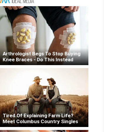
Arthrologist Begs To Stop Buying
Knee Braces - Do This Instead
Tired Of Explaining Farm Life?
Meet Columbus Country Singles