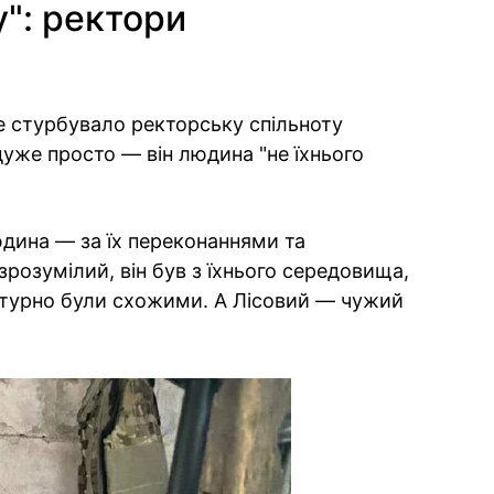
у": ректори
е стурбувало ректорську спільноту
дуже просто — він людина "не їхнього
юдина — за їх переконаннями та
розумілий, він був з їхнього середовища,
ьтурно були схожими. А Лісовий — чужий