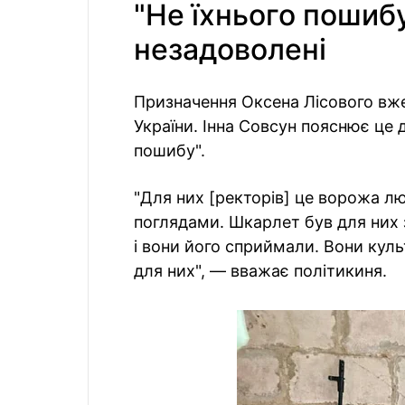
"Не їхнього пошиб
незадоволені
Призначення Оксена Лісового вж
України. Інна Совсун пояснює це 
пошибу".
"Для них [ректорів] це ворожа л
поглядами. Шкарлет був для них з
і вони його сприймали. Вони кул
для них", — вважає політикиня.