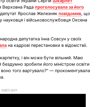
стр освіти України Сергій
Шкарлет
ня Верховна Рада
проголосувала за його
й депутат Ярослав Железняк
повідомив
, що
у науковця і військовослужбовця Оксена
 народна депутатка Інна Совсун у своїх
ала
на кадрові перестановки в відомствіі.
арпетку, і він може бути вільний. Маю
о й бездумно зробили його міністром освіти
, воно того вартувало?" — прокоментувала
а.
ВІДЕО ДНЯ