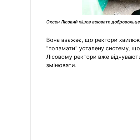
Оксен Лісовий пішов воювати добровольц
Вона вважає, що ректори хвилюю
"поламати" усталену систему, що 
Лісовому ректори вже відчувають
змінювати.