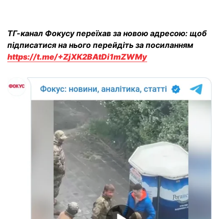
ТГ-канал Фокусу переїхав за новою адресою: щоб
підписатися на нього перейдіть за посиланням
https://t.me/+ZjXK2BAtDi1mZWMy