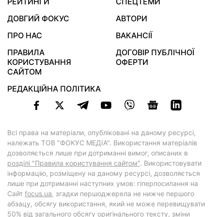
РЕЙТИНГИ
СПЕЦТЕМИ
ДОВГИЙ ФОКУС
АВТОРИ
ПРО НАС
ВАКАНСІЇ
ПРАВИЛА
ДОГОВІР ПУБЛІЧНОЇ
КОРИСТУВАННЯ
ОФЕРТИ
САЙТОМ
РЕДАКЦІЙНА ПОЛІТИКА
Всі права на матеріали, опубліковані на даному ресурсі,
належать ТОВ "ФОКУС МЕДІА". Використання матеріалів
дозволяється лише при дотриманні вимог, описаних в
розділі "Правила користування сайтом"
. Використовувати
інформацію, розміщену на даному ресурсі, дозволяється
лише при дотриманні наступних умов: гіперпосилання на
Cайт
focus.ua
, згадки першоджерела не нижче першого
абзацу, обсягу використання, який не може перевищувати
50% від загального обсягу оригінального тексту, зміни