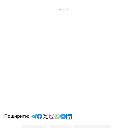
РЕКЛАМА
відправити у Telegram
поділитись у Facebook
поділитись у X
відправити у Viber
відправити у Whatsapp
відправити у Messenger
відправити у LinkedIn
Поширити: