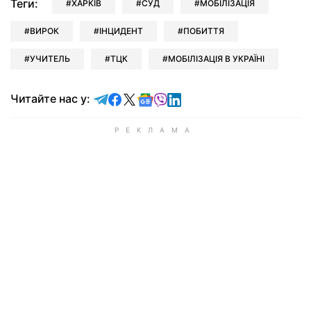
Теги:
ХАРКІВ
СУД
МОБІЛІЗАЦІЯ
ВИРОК
ІНЦИДЕНТ
ПОБИТТЯ
УЧИТЕЛЬ
ТЦК
МОБІЛІЗАЦІЯ В УКРАЇНІ
Читайте у Telegram
Читайте у Facebook
Читайте у X
Читайте у Google news
Читайте у Viber
Читайте у LinkedIn
Читайте нас у: