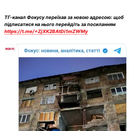
ТГ-канал Фокусу переїхав за новою адресою: щоб
підписатися на нього перейдіть за посиланням
https://t.me/+ZjXK2BAtDi1mZWMy