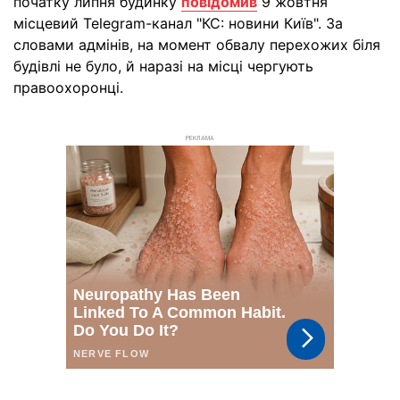
початку липня будинку
повідомив
9 жовтня
місцевий Telegram-канал "КС: новини Київ". За
словами адмінів, на момент обвалу перехожих біля
будівлі не було, й наразі на місці чергують
правоохоронці.
РЕКЛАМА