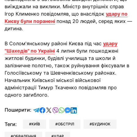
виїжджали на виклики. Міністр внутрішніх справ
Ігор Клименко повідомляв, що внаслідок
удару по
Києву були поранені
понад 20 людей, серед яких —
дитина.
В Солом'янському районі Києва під час
удару
"Шахедів" по Україні
4 липня були пошкоджені
житлові будинки, будівлі училища та школи й
залізничне полотно, також руйнування фіксували в
Голосіївському та Шевченківському районах.
Начальник Київської міської військової
адміністрації Тимур Ткаченко повідомляв про
одного загиблого.
відправити у Telegram
поділитись у Facebook
поділитись у X
відправити у Viber
відправити у Whatsapp
відправити у Messenger
відправити у LinkedIn
Поширити:
Теги:
КИЇВ
ОБСТРІЛ
БУДИНОК
ОБВАЛЕННЯ
УДАР