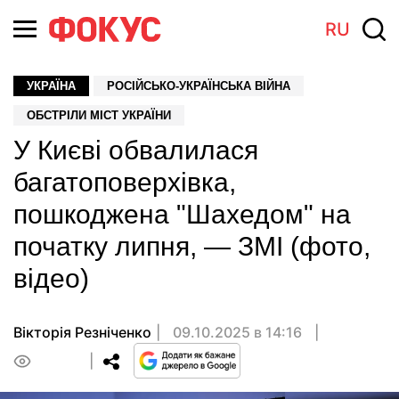
RU
УКРАЇНА
РОСІЙСЬКО-УКРАЇНСЬКА ВІЙНА
ОБСТРІЛИ МІСТ УКРАЇНИ
У Києві обвалилася
багатоповерхівка,
пошкоджена "Шахедом" на
початку липня, — ЗМІ (фото,
відео)
Вікторія Резніченко
09.10.2025 в 14:16
0