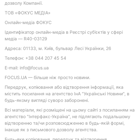
дозволу Компанії.
ТОВ «ФОКУС МЕДІА»
Онлайн-медіа ФОКУС
Ідентифікатор онлайн-медіа в Реєстрі суб’єктів у сфері
медіа — R40-03129
Адреса: 01133, м. Київ, бульвар Лесі Українки, 26
Телефон: +38 044 207 45 54
E-mail: info@focus.ua
FOCUS.UA — більше ніж просто новини.
Передрук, копіювання або відтворення інформації, яка
містить посилання на агентство ІнА "Українські Новини", в
будь-якому вигляді суворо заборонені.
Всі матеріали, які розміщені на цьому сайті з посиланням на
агентство "Інтерфакс-Україна", не підлягають подальшому
відтворенню та/чи розповсюдженню в будь-якій формі,
інакше як з письмового дозволу агентства.
Будь-яке копіювання, передрук та відтворення