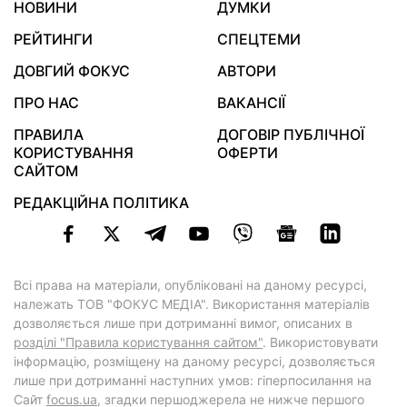
НОВИНИ
ДУМКИ
РЕЙТИНГИ
СПЕЦТЕМИ
ДОВГИЙ ФОКУС
АВТОРИ
ПРО НАС
ВАКАНСІЇ
ПРАВИЛА
ДОГОВІР ПУБЛІЧНОЇ
КОРИСТУВАННЯ
ОФЕРТИ
САЙТОМ
РЕДАКЦІЙНА ПОЛІТИКА
Всі права на матеріали, опубліковані на даному ресурсі,
належать ТОВ "ФОКУС МЕДІА". Використання матеріалів
дозволяється лише при дотриманні вимог, описаних в
розділі "Правила користування сайтом"
. Використовувати
інформацію, розміщену на даному ресурсі, дозволяється
лише при дотриманні наступних умов: гіперпосилання на
Cайт
focus.ua
, згадки першоджерела не нижче першого