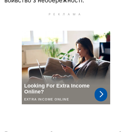
вбивство з необережності.