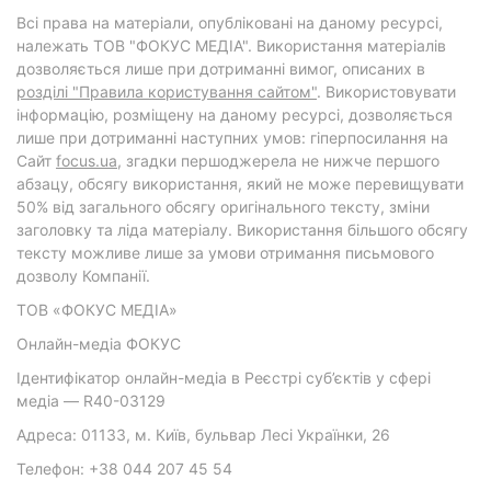
Всі права на матеріали, опубліковані на даному ресурсі,
належать ТОВ "ФОКУС МЕДІА". Використання матеріалів
дозволяється лише при дотриманні вимог, описаних в
розділі "Правила користування сайтом"
. Використовувати
інформацію, розміщену на даному ресурсі, дозволяється
лише при дотриманні наступних умов: гіперпосилання на
Cайт
focus.ua
, згадки першоджерела не нижче першого
абзацу, обсягу використання, який не може перевищувати
50% від загального обсягу оригінального тексту, зміни
заголовку та ліда матеріалу. Використання більшого обсягу
тексту можливе лише за умови отримання письмового
дозволу Компанії.
ТОВ «ФОКУС МЕДІА»
Онлайн-медіа ФОКУС
Ідентифікатор онлайн-медіа в Реєстрі суб’єктів у сфері
медіа — R40-03129
Адреса: 01133, м. Київ, бульвар Лесі Українки, 26
Телефон: +38 044 207 45 54