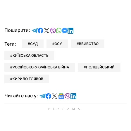
відправити у Telegram
поділитись у Facebook
поділитись у X
відправити у Viber
відправити у Whatsapp
відправити у Messenger
відправити у LinkedIn
Поширити:
Теги:
СУД
ЗСУ
ВБИВСТВО
КИЇВСЬКА ОБЛАСТЬ
РОСІЙСЬКО-УКРАЇНСЬКА ВІЙНА
ПОЛІЦЕЙСЬКИЙ
КИРИЛО ТЛЯВОВ
Читайте у Telegram
Читайте у Facebook
Читайте у X
Читайте у Google news
Читайте у Viber
Читайте у LinkedIn
Читайте нас у: