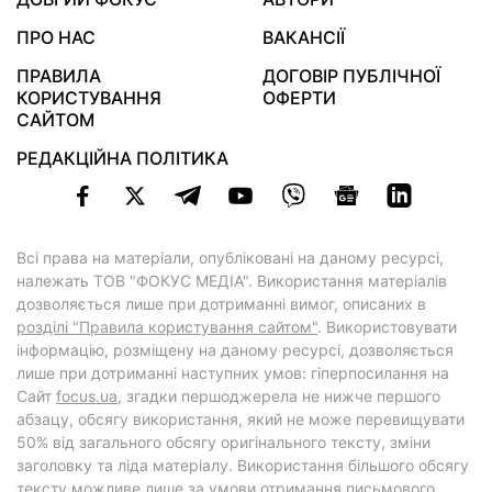
ПРО НАС
ВАКАНСІЇ
ПРАВИЛА
ДОГОВІР ПУБЛІЧНОЇ
КОРИСТУВАННЯ
ОФЕРТИ
САЙТОМ
РЕДАКЦІЙНА ПОЛІТИКА
Всі права на матеріали, опубліковані на даному ресурсі,
належать ТОВ "ФОКУС МЕДІА". Використання матеріалів
дозволяється лише при дотриманні вимог, описаних в
розділі "Правила користування сайтом"
. Використовувати
інформацію, розміщену на даному ресурсі, дозволяється
лише при дотриманні наступних умов: гіперпосилання на
Cайт
focus.ua
, згадки першоджерела не нижче першого
абзацу, обсягу використання, який не може перевищувати
50% від загального обсягу оригінального тексту, зміни
заголовку та ліда матеріалу. Використання більшого обсягу
тексту можливе лише за умови отримання письмового