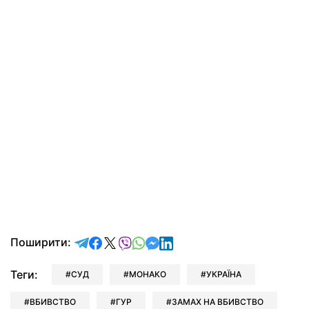
відправити у Telegram
поділитись у Facebook
поділитись у X
відправити у Viber
відправити у Whatsapp
відправити у Messenger
відправити у LinkedIn
Поширити:
Теги:
СУД
МОНАКО
УКРАЇНА
ВБИВСТВО
ГУР
ЗАМАХ НА ВБИВСТВО