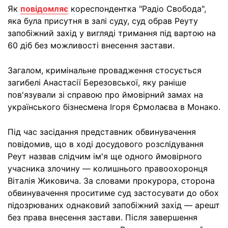
Як
повідомляє
кореспондентка "Радіо Свобода",
яка була присутня в залі суду, суд обрав Реуту
запобіжний захід у вигляді тримання під вартою на
60 діб без можливості внесення застави.
Загалом, кримінальне провадження стосується
загибелі Анастасії Березовської, яку раніше
пов'язували зі справою про ймовірний замах на
українського бізнесмена Ігоря Єрмолаєва в Монако.
Під час засідання представник обвинувачення
повідомив, що в ході досудового розслідування
Реут назвав слідчим ім'я ще одного ймовірного
учасника злочину — колишнього правоохоронця
Віталія Жиковича. За словами прокурора, сторона
обвинувачення проситиме суд застосувати до обох
підозрюваних однаковий запобіжний захід — арешт
без права внесення застави. Після завершення