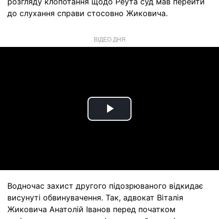
розгляду клопотання щодо Реута суд мав перейти
до слухання справи стосовно Жиковича.
ВІДЕО ДНЯ
Play
Video
Водночас захист другого підозрюваного відкидає
висунуті обвинувачення. Так, адвокат Віталія
Жиковича Анатолій Іванов перед початком