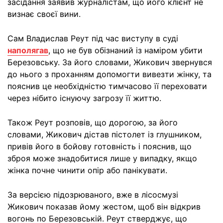
засідання заявив журналістам, що його клієнт не
визнає своєї вини.
Сам Владислав Реут під час виступу в суді
наполягав
, що не був обізнаний із наміром убити
Березовську. За його словами, Жикович звернувся
до нього з проханням допомогти вивезти жінку, та
пояснив це необхідністю тимчасово її переховати
через нібито існуючу загрозу її життю.
Також Реут розповів, що дорогою, за його
словами, Жикович дістав пістолет із глушником,
привів його в бойову готовність і пояснив, що
зброя може знадобитися лише у випадку, якщо
жінка почне чинити опір або панікувати.
За версією підозрюваного, вже в лісосмузі
Жикович показав йому жестом, щоб він відкрив
вогонь по Березовській. Реут стверджує, що