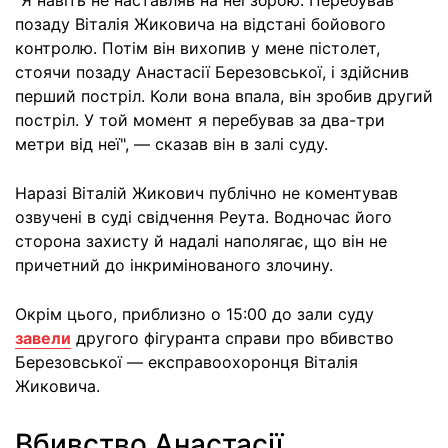
"Я навіть не наставляв на неї зброю. Перебував
позаду Віталія Жиковича на відстані бойового
контролю. Потім він вихопив у мене пістолет,
стоячи позаду Анастасії Березовської, і здійснив
перший постріл. Коли вона впала, він зробив другий
постріл. У той момент я перебував за два-три
метри від неї", — сказав він в залі суду.
Наразі Віталій Жикович публічно не коментував
озвучені в суді свідчення Реута. Водночас його
сторона захисту й надалі наполягає, що він не
причетний до інкримінованого злочину.
Окрім цього, приблизно о 15:00 до зали суду
завели
другого фігуранта справи про вбивство
Березовської — експравоохоронця Віталія
Жиковича.
Вбивство Анастасії