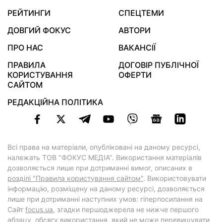
РЕЙТИНГИ
СПЕЦТЕМИ
ДОВГИЙ ФОКУС
АВТОРИ
ПРО НАС
ВАКАНСІЇ
ПРАВИЛА
ДОГОВІР ПУБЛІЧНОЇ
КОРИСТУВАННЯ
ОФЕРТИ
САЙТОМ
РЕДАКЦІЙНА ПОЛІТИКА
Всі права на матеріали, опубліковані на даному ресурсі,
належать ТОВ "ФОКУС МЕДІА". Використання матеріалів
дозволяється лише при дотриманні вимог, описаних в
розділі "Правила користування сайтом"
. Використовувати
інформацію, розміщену на даному ресурсі, дозволяється
лише при дотриманні наступних умов: гіперпосилання на
Cайт
focus.ua
, згадки першоджерела не нижче першого
абзацу, обсягу використання, який не може перевищувати