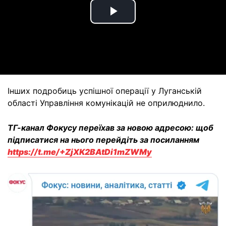
Play
Video
Інших подробиць успішної операції у Луганській
області Управління комунікацій не оприлюднило.
ТГ-канал Фокусу переїхав за новою адресою: щоб
підписатися на нього перейдіть за посиланням
https://t.me/+ZjXK2BAtDi1mZWMy