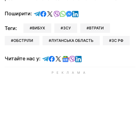
відправити у Telegram
поділитись у Facebook
поділитись у X
відправити у Viber
відправити у Whatsapp
відправити у Messenger
відправити у LinkedIn
Поширити:
Теги:
ВИБУХ
ЗСУ
ВТРАТИ
ОБСТРІЛИ
ЛУГАНСЬКА ОБЛАСТЬ
ЗС РФ
Читайте у Telegram
Читайте у Facebook
Читайте у X
Читайте у Google news
Читайте у Viber
Читайте у LinkedIn
Читайте нас у: