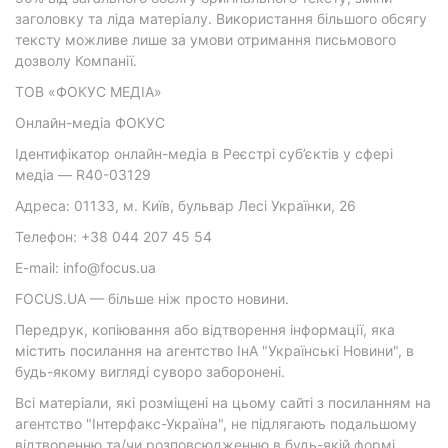
заголовку та ліда матеріалу. Використання більшого обсягу
тексту можливе лише за умови отримання письмового
дозволу Компанії.
ТОВ «ФОКУС МЕДІА»
Онлайн-медіа ФОКУС
Ідентифікатор онлайн-медіа в Реєстрі суб’єктів у сфері
медіа — R40-03129
Адреса: 01133, м. Київ, бульвар Лесі Українки, 26
Телефон: +38 044 207 45 54
E-mail: info@focus.ua
FOCUS.UA — більше ніж просто новини.
Передрук, копіювання або відтворення інформації, яка
містить посилання на агентство ІнА "Українські Новини", в
будь-якому вигляді суворо заборонені.
Всі матеріали, які розміщені на цьому сайті з посиланням на
агентство "Інтерфакс-Україна", не підлягають подальшому
відтворенню та/чи розповсюдженню в будь-якій формі,