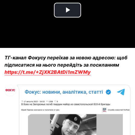
Play
Video
ТГ-канал Фокусу переїхав за новою адресою: щоб
підписатися на нього перейдіть за посиланням
https://t.me/+ZjXK2BAtDi1mZWMy