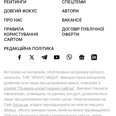
РЕЙТИНГИ
СПЕЦТЕМИ
ДОВГИЙ ФОКУС
АВТОРИ
ПРО НАС
ВАКАНСІЇ
ПРАВИЛА
ДОГОВІР ПУБЛІЧНОЇ
КОРИСТУВАННЯ
ОФЕРТИ
САЙТОМ
РЕДАКЦІЙНА ПОЛІТИКА
Всі права на матеріали, опубліковані на даному ресурсі,
належать ТОВ "ФОКУС МЕДІА". Використання матеріалів
дозволяється лише при дотриманні вимог, описаних в
розділі "Правила користування сайтом"
. Використовувати
інформацію, розміщену на даному ресурсі, дозволяється
лише при дотриманні наступних умов: гіперпосилання на
Cайт
focus.ua
, згадки першоджерела не нижче першого
абзацу, обсягу використання, який не може перевищувати
50% від загального обсягу оригінального тексту, зміни