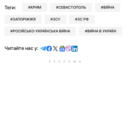
Теги:
КРИМ
СЕВАСТОПОЛЬ
ВІЙНА
ЗАПОРІЖЖЯ
ЗСУ
ЗС РФ
РОСІЙСЬКО-УКРАЇНСЬКА ВІЙНА
ВІЙНА В УКРАЇНІ
Читайте у Telegram
Читайте у Facebook
Читайте у X
Читайте у Google news
Читайте у Viber
Читайте у LinkedIn
Читайте нас у: