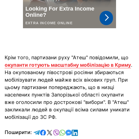
Крім того, партизани руху "Атеш" повідомили, що
окупанти готують масштабну мобілізацію в Криму
.
На окупованому півострові росіяни збираються
мобілізувати людей майже всіх вікових груп. При
цьому партизани попереджають, що в низці
населених пунктів Запорізької області окупанти
вже оголосили про дострокові "вибори". В "Атеш"
закликали людей в окупації всіма силами уникати
мобілізації до ЗС РФ.
відправити у Telegram
поділитись у Facebook
поділитись у X
відправити у Viber
відправити у Whatsapp
відправити у Messenger
відправити у LinkedIn
Поширити: