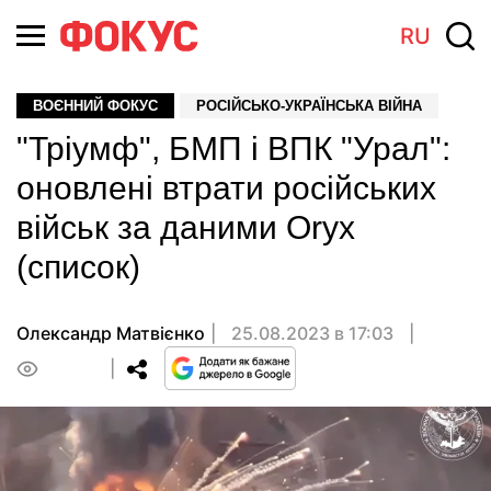
RU
ВОЄННИЙ ФОКУС
РОСІЙСЬКО-УКРАЇНСЬКА ВІЙНА
"Тріумф", БМП і ВПК "Урал":
оновлені втрати російських
військ за даними Oryx
(список)
Олександр Матвієнко
25.08.2023 в 17:03
0