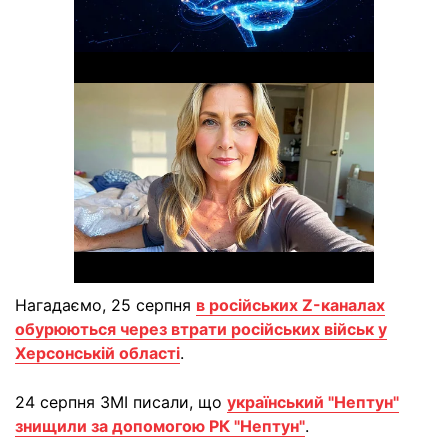
Нагадаємо, 25 серпня
в російських Z-каналах
обурюються через втрати російських військ у
Херсонській області
.
24 серпня ЗМІ писали, що
український "Нептун"
знищили за допомогою РК "Нептун"
.