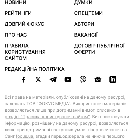
НОВИНИ
ДУМКИ
РЕЙТИНГИ
СПЕЦТЕМИ
ДОВГИЙ ФОКУС
АВТОРИ
ПРО НАС
ВАКАНСІЇ
ПРАВИЛА
ДОГОВІР ПУБЛІЧНОЇ
КОРИСТУВАННЯ
ОФЕРТИ
САЙТОМ
РЕДАКЦІЙНА ПОЛІТИКА
Всі права на матеріали, опубліковані на даному ресурсі,
належать ТОВ "ФОКУС МЕДІА". Використання матеріалів
дозволяється лише при дотриманні вимог, описаних в
розділі "Правила користування сайтом"
. Використовувати
інформацію, розміщену на даному ресурсі, дозволяється
лише при дотриманні наступних умов: гіперпосилання на
Cайт
focus.ua
, згадки першоджерела не нижче першого