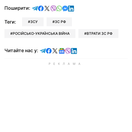
відправити у Telegram
поділитись у Facebook
поділитись у X
відправити у Viber
відправити у Whatsapp
відправити у Messenger
відправити у LinkedIn
Поширити:
Теги:
ЗСУ
ЗС РФ
РОСІЙСЬКО-УКРАЇНСЬКА ВІЙНА
ВТРАТИ ЗС РФ
Читайте у Telegram
Читайте у Facebook
Читайте у X
Читайте у Google news
Читайте у Viber
Читайте у LinkedIn
Читайте нас у: