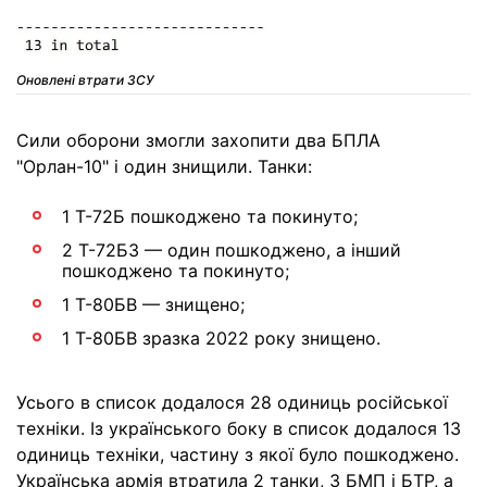
Оновлені втрати ЗСУ
Сили оборони змогли захопити два БПЛА
"Орлан-10" і один знищили. Танки:
1 Т-72Б пошкоджено та покинуто;
2 Т-72Б3 — один пошкоджено, а інший
пошкоджено та покинуто;
1 Т-80БВ — знищено;
1 Т-80БВ зразка 2022 року знищено.
Усього в список додалося 28 одиниць російської
техніки. Із українського боку в список додалося 13
одиниць техніки, частину з якої було пошкоджено.
Українська армія втратила 2 танки, 3 БМП і БТР, а