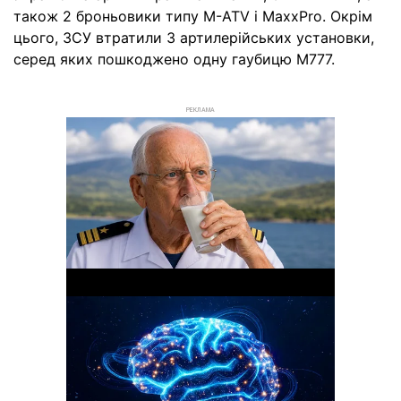
також 2 броньовики типу M-ATV і MaxxPro. Окрім
цього, ЗСУ втратили 3 артилерійських установки,
серед яких пошкоджено одну гаубицю М777.
РЕКЛАМА