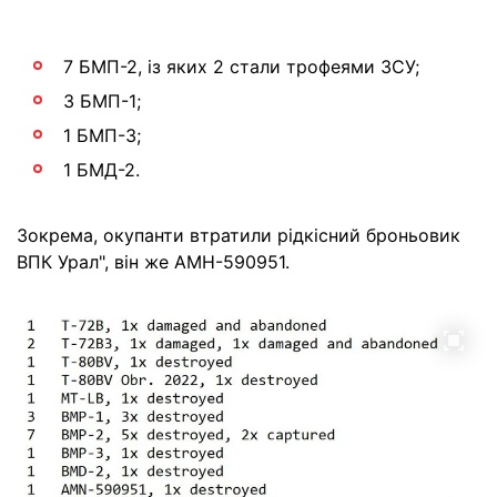
7 БМП-2, із яких 2 стали трофеями ЗСУ;
3 БМП-1;
1 БМП-3;
1 БМД-2.
Зокрема, окупанти втратили рідкісний броньовик
ВПК Урал", він же АМН-590951.