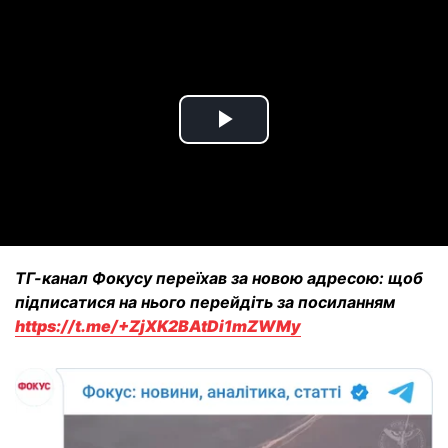
Play
Video
ТГ-канал Фокусу переїхав за новою адресою: щоб
підписатися на нього перейдіть за посиланням
https://t.me/+ZjXK2BAtDi1mZWMy