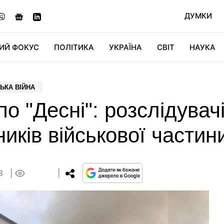
ДУМКИ
ИЙ ФОКУС
ПОЛІТИКА
УКРАЇНА
СВІТ
НАУКА
ДІДЖИТАЛ
АВТО
СВІТФАН
КУ
ЬКА ВІЙНА
о "Десні": розслідувачі
иків військової частин
58
0