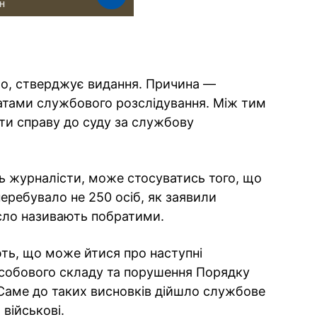
ло, стверджує видання. Причина —
ьтатами службового розслідування. Між тим
ти справу до суду за службову
ь журналісти, може стосуватись того, що
перебувало не 250 осіб, як заявили
исло називають побратими.
ть, що може йтися про наступні
собового складу та порушення Порядку
 Саме до таких висновків дійшло службове
 військові.