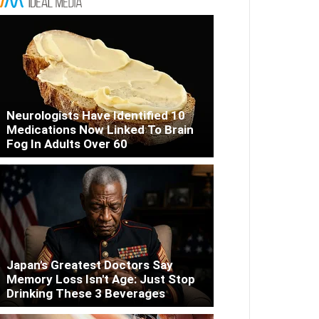
Neurologists Have Identified 10
Medications Now Linked To Brain
Fog In Adults Over 60
Japan's Greatest Doctors Say
Memory Loss Isn't Age: Just Stop
Drinking These 3 Beverages