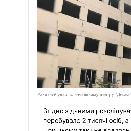
Ракетний удар по начальному центру "Десна" 
Згідно з даними розслідува
перебувало 2 тисячі осіб, а
При цьому так і не вдалось