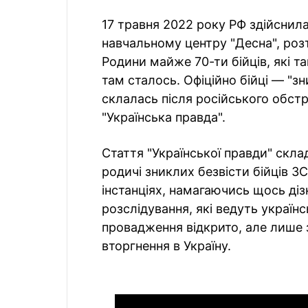
17 травня 2022 року РФ здійснил
навчальному центру "Десна", розт
Родини майже 70-ти бійців, які т
там сталось. Офіційно бійці — "зн
склалась після російського обстр
"Українська правда".
Стаття "Української правди" скла
родичі зниклих безвісти бійців З
інстанціях, намагаючись щось дізн
розслідування, які ведуть україн
провадження відкрито, але лише з
вторгнення в Україну.