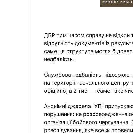
ДБР тим часом справу не відкри
відсутність документів із резул
саме ця структура могла б довес
недбалість.
Службова недбалість, підозрюют
на території навчального центру 
офіційно, а 2 тис. — саме таке ч
Анонімні джерела "УП" припускаю
порушення: не розосередження о
організації бойового чергування.
розслідування, яке все ж провели