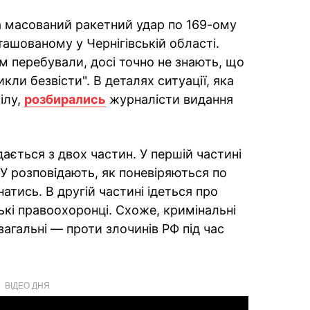
а масований ракетний удар по 169-ому
ашованому у Чернігівській області.
ам перебували, досі точно не знають, що
икли безвісти". В деталях ситуації, яка
ілу,
розбирались
журналісти видання
дається з двох частин. У першій частині
СУ розповідають, як поневіряються по
атись. В другій частині ідеться про
ські правоохоронці. Схоже, кримінальні
агальні — проти злочинів РФ під час
ВІДЕО ДНЯ