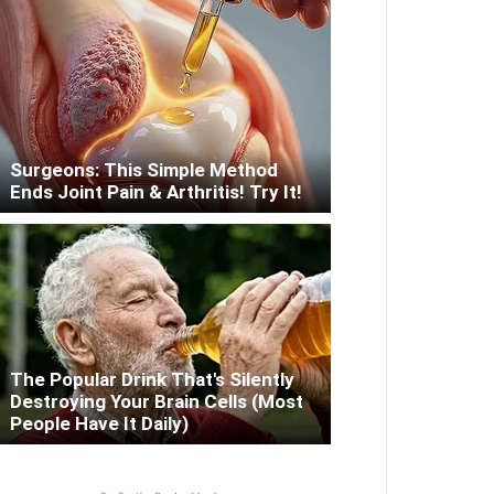
Surgeons: This Simple Method
Ends Joint Pain & Arthritis! Try It!
The Popular Drink That's Silently
Destroying Your Brain Cells (Most
People Have It Daily)