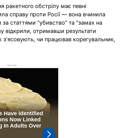
я ракетного обстрілу має певні
ила справу проти Росії — вона вчинила
ми за статтями "убивство" та "замах на
ву відкрили, отримавши результати
 з'ясовують, чи працював корегувальник,
РЕКЛАМА