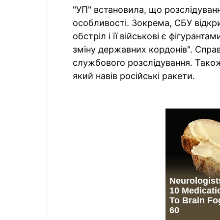
"УП" встановила, що розслідуванн
особливості. Зокрема, СБУ відкр
обстріл і її військові є фігуранта
зміну державних кордонів". Спра
службового розслідування. Також
який навів російські ракети.