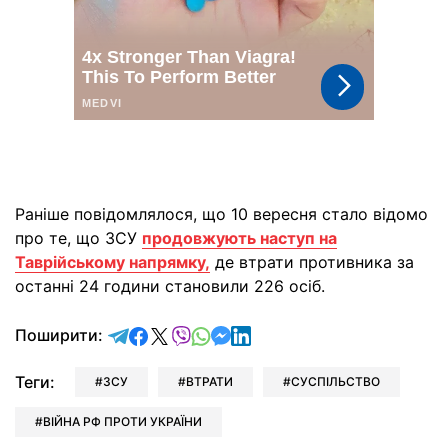
Раніше повідомлялося, що 10 вересня стало відомо
про те, що ЗСУ
продовжують наступ на
Таврійському напрямку,
де втрати противника за
останні 24 години становили 226 осіб.
відправити у Telegram
поділитись у Facebook
поділитись у X
відправити у Viber
відправити у Whatsapp
відправити у Messenger
відправити у LinkedIn
Поширити:
Теги:
ЗСУ
ВТРАТИ
СУСПІЛЬСТВО
ВІЙНА РФ ПРОТИ УКРАЇНИ