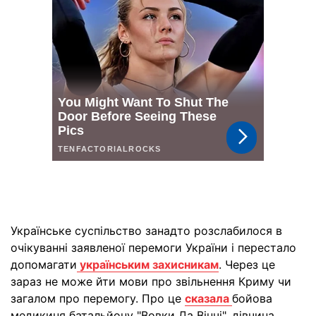
Українське суспільство занадто розслабилося в
очікуванні заявленої перемоги України і перестало
допомагати
українським захисникам
. Через це
зараз не може йти мови про звільнення Криму чи
загалом про перемогу. Про це
сказала
бойова
медикиня батальйону "Вовки Да Вінчі", дівчина