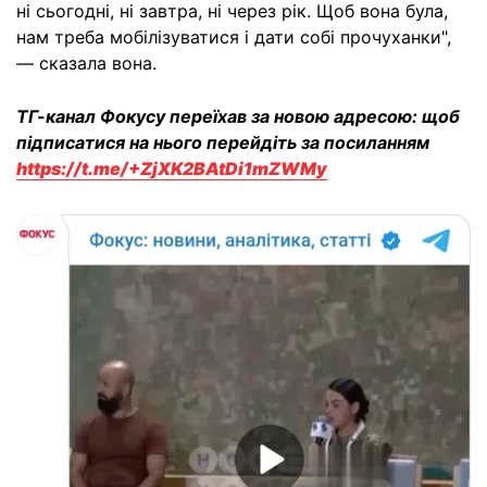
ні сьогодні, ні завтра, ні через рік. Щоб вона була,
нам треба мобілізуватися і дати собі прочуханки",
— сказала вона.
ТГ-канал Фокусу переїхав за новою адресою: щоб
підписатися на нього перейдіть за посиланням
https://t.me/+ZjXK2BAtDi1mZWMy