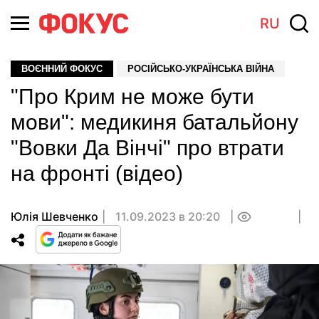
RU
ВОЄННИЙ ФОКУС
РОСІЙСЬКО-УКРАЇНСЬКА ВІЙНА
"Про Крим не може бути
мови": медикиня батальйону
"Вовки Да Вінчі" про втрати
на фронті (відео)
Юлія Шевченко
11.09.2023 в 20:20
0