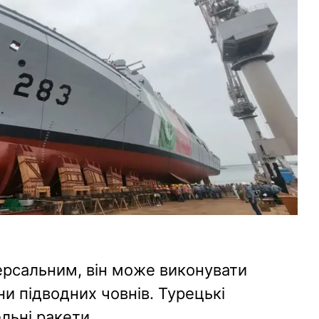
ерсальним, він може виконувати
и підводних човнів. Турецькі
льні ракети.