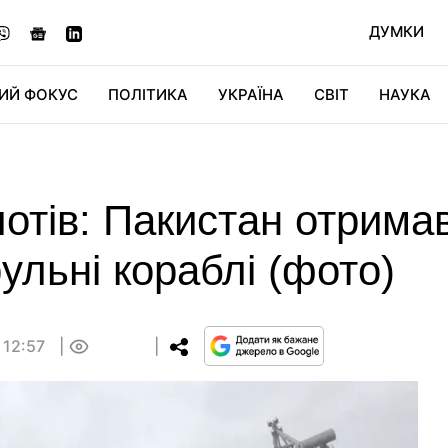
ДУМКИ
ИЙ ФОКУС
ПОЛІТИКА
УКРАЇНА
СВІТ
НАУКА
ДІДЖИТАЛ
АВТО
СВІТФАН
КУ
тів: Пакистан отримав
ульні кораблі (фото)
 12:57
0