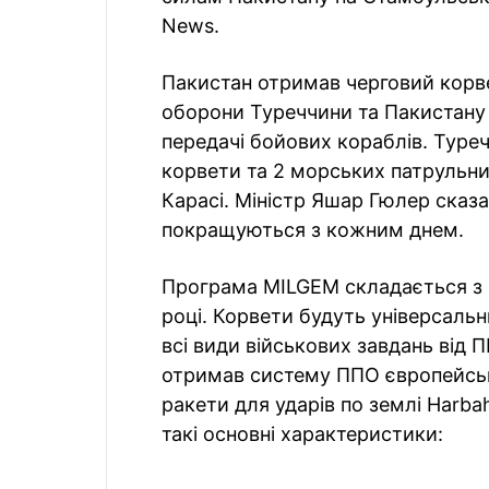
News.
Пакистан отримав черговий корв
оборони Туреччини та Пакистану 
передачі бойових кораблів. Туреч
корвети та 2 морських патрульни
Карасі. Міністр Яшар Гюлер сказ
покращуються з кожним днем.
Програма MILGEM складається з 4
році. Корвети будуть універсаль
всі види військових завдань від
отримав систему ППО європейсько
ракети для ударів по землі Harb
такі основні характеристики: