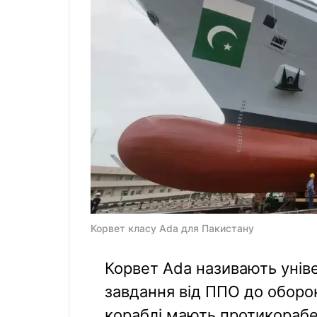
Корвет класу Ada для Пакистану
Корвет Ada називають унів
завдання від ППО до оборон
кораблі мають протикорабе