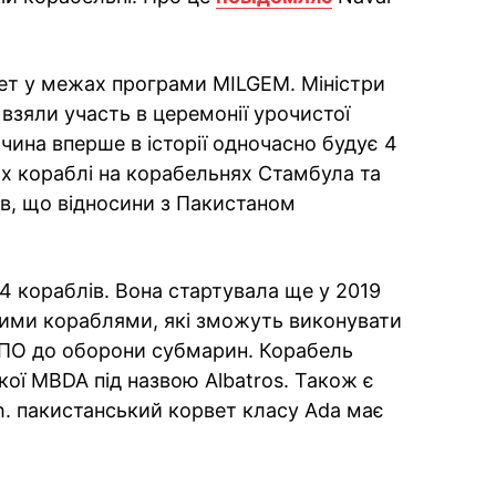
ет у межах програми MILGEM. Міністри
взяли участь в церемонії урочистої
чина вперше в історії одночасно будує 4
х кораблі на корабельнях Стамбула та
ав, що відносини з Пакистаном
 кораблів. Вона стартувала ще у 2019
ними кораблями, які зможуть виконувати
 ППО до оборони субмарин. Корабель
ї MBDA під назвою Albatros. Також є
ah. пакистанський корвет класу Ada має