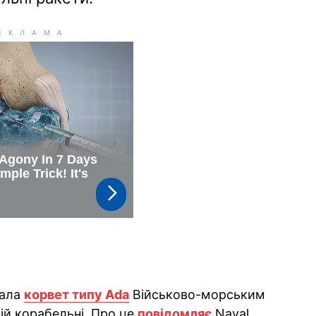
дала
корвет типу Ada
Військово-морським
ій корабельні. Про це
повідомляє
Naval