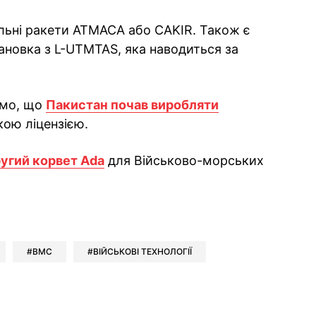
ьні ракети ATMACA або CAKIR. Також є
ановка з L-UTMTAS, яка наводиться за
омо, що
Пакистан почав виробляти
кою ліцензією.
ругий корвет Ada
для Військово-морських
ok
ber
 Whatsapp
и у Messenger
ти у LinkedIn
ВМС
ВІЙСЬКОВІ ТЕХНОЛОГІЇ
ook
Google news
 Viber
е у LinkedIn