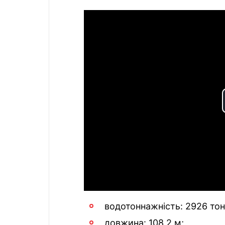
водотоннажність: 2926 тон
довжина: 108,2 м;