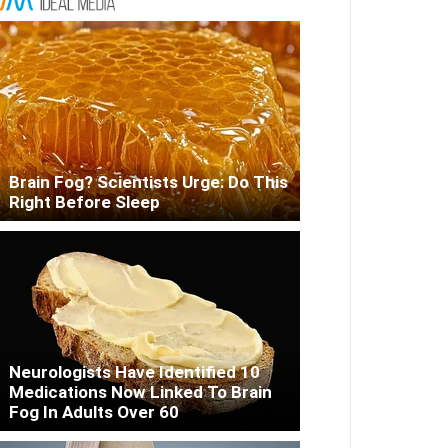
Brain Fog? Scientists Urge: Do This
Right Before Sleep
Neurologists Have Identified 10
Medications Now Linked To Brain
Fog In Adults Over 60