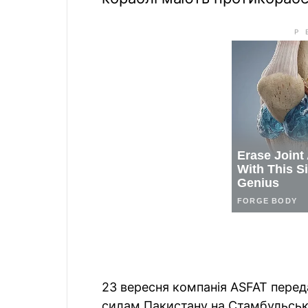
23 вересня компанія ASFAT пере
силам Пакистану на Стамбульськ