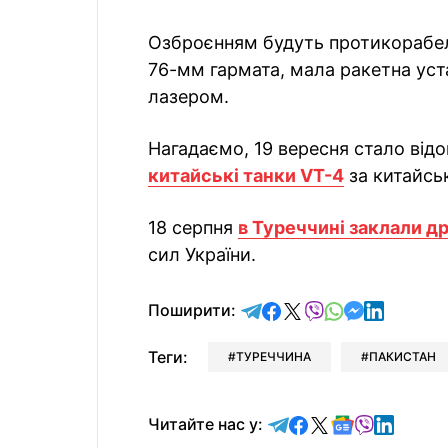
Озброєнням будуть протикорабел
76-мм гармата, мала ракетна уст
лазером.
Нагадаємо, 19 вересня стало від
китайські танки VT-4
за китайсь
18 серпня
в Туреччині заклали д
сил України.
відправити у Telegram
поділитись у Facebo
поділитись у X
відправити у Vi
відправити у
відправит
відправи
Поширити:
Теги:
ТУРЕЧЧИНА
ПАКИСТАН
Читайте у Telegram
Читайте у Faceb
Читайте у X
Читайте у 
Читайте у
Читайт
Читайте нас у: