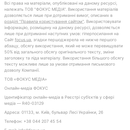
Всі права на матеріали, опубліковані на даному ресурсі,
належать ТОВ "ФОКУС МЕДІА". Використання матеріалів
дозволяється лише при дотриманні вимог, описаних в
розділі "Правила користування сайтом"
. Використовувати
інформацію, розміщену на даному ресурсі, дозволяється
лише при дотриманні наступних умов: гіперпосилання на
Cайт
focus.ua
, згадки першоджерела не нижче першого
абзацу, обсягу використання, який не може перевищувати
50% від загального обсягу оригінального тексту, зміни
заголовку та ліда матеріалу. Використання більшого обсягу
тексту можливе лише за умови отримання письмового
дозволу Компанії.
ТОВ «ФОКУС МЕДІА»
Онлайн-медіа ФОКУС
Ідентифікатор онлайн-медіа в Реєстрі суб’єктів у сфері
медіа — R40-03129
Адреса: 01133, м. Київ, бульвар Лесі Українки, 26
Телефон: +38 044 207 45 54