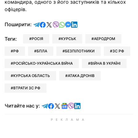
командира, одного з його заступників та кількох
офіцерів.
відправити у Telegram
поділитись у Facebook
поділитись у X
відправити у Viber
відправити у Whatsapp
відправити у Messenger
відправити у LinkedIn
Поширити:
Теги:
РОСІЯ
КУРСЬК
АЕРОДРОМ
РФ
БПЛА
БЕЗПІЛОТНИКИ
ЗС РФ
РОСІЙСЬКО-УКРАЇНСЬКА ВІЙНА
ВІЙНА В УКРАЇНІ
КУРСЬКА ОБЛАСТЬ
АТАКА ДРОНІВ
ВТРАТИ ЗС РФ
Читайте у Telegram
Читайте у Facebook
Читайте у X
Читайте у Google news
Читайте у Viber
Читайте у LinkedIn
Читайте нас у: