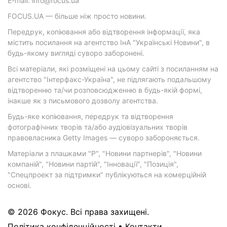
E-mail: info@focus.ua
FOCUS.UA — більше ніж просто новини.
Передрук, копіювання або відтворення інформації, яка
містить посилання на агентство ІнА "Українські Новини", в
будь-якому вигляді суворо заборонені.
Всі матеріали, які розміщені на цьому сайті з посиланням на
агентство "Інтерфакс-Україна", не підлягають подальшому
відтворенню та/чи розповсюдженню в будь-якій формі,
інакше як з письмового дозволу агентства.
Будь-яке копіювання, передрук та відтворення
фотографічних творів та/або аудіовізуальних творів
правовласника Getty Images — суворо забороняється.
Матеріали з плашками "Р", "Новини партнерів", "Новини
компаній", "Новини партій", "Інновації", "Позиція",
"Спецпроект за підтримки" публікуються на комерційній
основі.
© 2026 Фокус. Всі права захищені.
Політика конфіденційності
•
Контакти