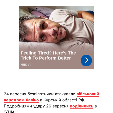
24 вересня безпілотники атакували
військовий
аеродром Халіно
в Курській області РФ.
Подробицями удару 26 вересня
поділились
в
"УНІАН".