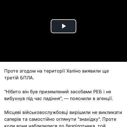
Play
Video
Проте згодом на території Халіно виявили ще
третій БПЛА.
"Нібито він був приземлений засобами РЕБ і не
вибухнув під час падіння", — пояснили в агенції.
Місцеві військовослужбовці вирішили не викликати
саперів та самостійно оглянути "знахідку". Проте
коли вони наблизилися до безпілотника, той