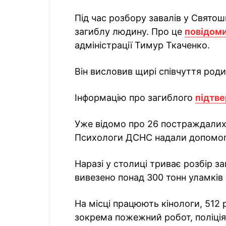
Під час розбору завалів у Свято
загиблу людину. Про це
повідом
адміністрації Тимур Ткаченко.
Він висловив щирі співчуття родин
Інформацію про загиблого
підтв
Уже відомо про 26 постраждалих,
Психологи ДСНС надали допомог
Наразі у столиці триває розбір зав
вивезено понад 300 тонн уламків 
На місці працюють кінологи, 512 
зокрема пожежний робот, поліція