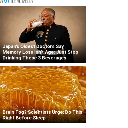
Japan's Oldest Doctors Say
Memory Loss Isn't Age: Just Stop
Drinking These 3 Beverages
Brain Fog? Scientists Urge: Do This
Woman Lives In Garage - Don't
Right Before Sleep
Judge Until You Peek Inside