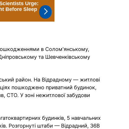
з пошкодженнями в Солом'янському,
Дніпровському та Шевченківському
ький район. На Відрадному — житлові
аціях пошкоджено приватний будинок,
в, СТО. У зоні нежитлової забудови
гатоквартирних будинків, 5 навчальних
ків. Розгорнуті штаби — Відрадний, 36В