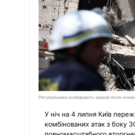
Рятувальники розбирають завали після нічних
У ніч на 4 липня Київ пере
комбінованих атак з боку З
повномасштабного вторгнен