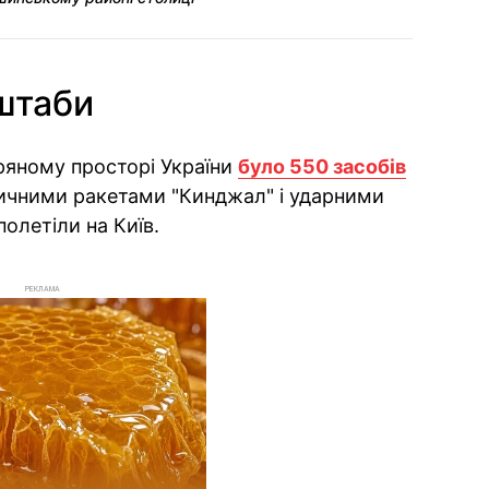
сштаби
тряному просторі України
було 550 засобів
тичними ракетами "Кинджал" і ударними
полетіли на Київ.
РЕКЛАМА