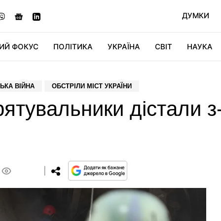
ДУМКИ
ИЙ ФОКУС
ПОЛІТИКА
УКРАЇНА
СВІТ
НАУКА
ДІДЖИТАЛ
АВТО
СВІТФАН
КУ
ЬКА ВІЙНА
ОБСТРІЛИ МІСТ УКРАЇНИ
рятувальники дістали з
0