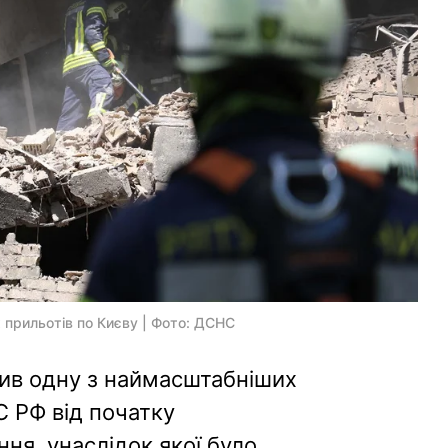
 прильотів по Києву | Фото: ДСНС
жив одну з наймасштабніших
С РФ від початку
ня, унаслідок якої було