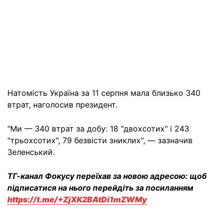
Натомість Україна за 11 серпня мала близько 340
втрат, наголосив президент.
"Ми — 340 втрат за добу: 18 "двохсотих" і 243
"трьохсотих", 79 безвісти зниклих", — зазначив
Зеленський.
ТГ-канал Фокусу переїхав за новою адресою: щоб
підписатися на нього перейдіть за посиланням
https://t.me/+ZjXK2BAtDi1mZWMy