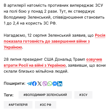
В артилерії натомість противник випереджає ЗСУ
на полі бою у понад 2 рази. Тут, як стверджує
Володимир Зеленський, співвідношення становить
1 до 2,4 на користь ЗС РФ.
Нагадаємо, 12 серпня Зеленський заявив, що
Росія
показала готовність до завершення війни з
Україною
.
28 липня президент США Дональд Трамп
озвучив
втрати Росії на війні з Україною
, заявивши, що вони
склали близько мільйона людей.
відправити у Telegram
поділитись у Facebook
поділитись у X
відправити у Viber
відправити у Whatsapp
відправити у Messenger
відправити у LinkedIn
Поширити:
Теги:
ВОЛОДИМИР ЗЕЛЕНСЬКИЙ
ЗСУ
АРТИЛЕРІЯ
ЗС РФ