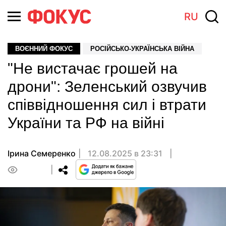
RU
ВОЄННИЙ ФОКУС
РОСІЙСЬКО-УКРАЇНСЬКА ВІЙНА
"Не вистачає грошей на
дрони": Зеленський озвучив
співвідношення сил і втрати
України та РФ на війні
Ірина Семеренко
12.08.2025 в 23:31
0